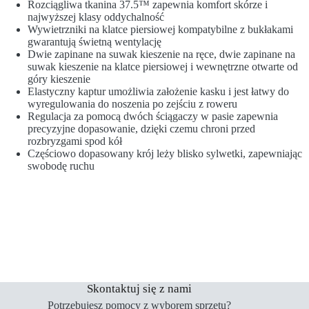
Rozciągliwa tkanina 37.5™ zapewnia komfort skórze i
najwyższej klasy oddychalność
Wywietrzniki na klatce piersiowej kompatybilne z bukłakami
gwarantują świetną wentylację
Dwie zapinane na suwak kieszenie na ręce, dwie zapinane na
suwak kieszenie na klatce piersiowej i wewnętrzne otwarte od
góry kieszenie
Elastyczny kaptur umożliwia założenie kasku i jest łatwy do
wyregulowania do noszenia po zejściu z roweru
Regulacja za pomocą dwóch ściągaczy w pasie zapewnia
precyzyjne dopasowanie, dzięki czemu chroni przed
rozbryzgami spod kół
Częściowo dopasowany krój leży blisko sylwetki, zapewniając
swobodę ruchu
Skontaktuj się z nami
Potrzebujesz pomocy z wyborem sprzętu?