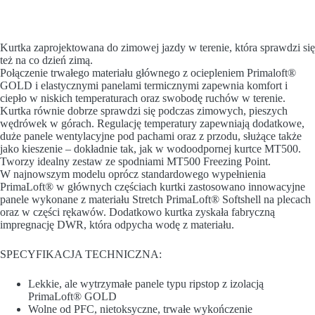
Kurtka zaprojektowana do zimowej jazdy w terenie, która sprawdzi się
też na co dzień zimą.
Połączenie trwałego materiału głównego z ociepleniem Primaloft®
GOLD i elastycznymi panelami termicznymi zapewnia komfort i
ciepło w niskich temperaturach oraz swobodę ruchów w terenie.
Kurtka równie dobrze sprawdzi się podczas zimowych, pieszych
wędrówek w górach. Regulację temperatury zapewniają dodatkowe,
duże panele wentylacyjne pod pachami oraz z przodu, służące także
jako kieszenie – dokładnie tak, jak w wodoodpornej kurtce MT500.
Tworzy idealny zestaw ze spodniami MT500 Freezing Point.
W najnowszym modelu oprócz standardowego wypełnienia
PrimaLoft® w głównych częściach kurtki zastosowano innowacyjne
panele wykonane z materiału Stretch PrimaLoft® Softshell na plecach
oraz w części rękawów. Dodatkowo kurtka zyskała fabryczną
impregnację DWR, która odpycha wodę z materiału.
SPECYFIKACJA TECHNICZNA:
Lekkie, ale wytrzymałe panele typu ripstop z izolacją
PrimaLoft® GOLD
Wolne od PFC, nietoksyczne, trwałe wykończenie