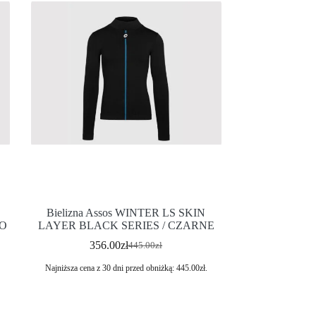
Bielizna Assos WINTER LS SKIN
SO
LAYER BLACK SERIES / CZARNE
356.00
zł
445.00
zł
Najniższa cena z 30 dni przed obniżką:
445.00
zł
.