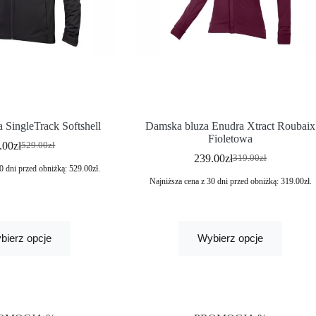
 SingleTrack Softshell
Damska bluza Enudra Xtract Roubaix
Fioletowa
.00
zł
529.00
zł
239.00
zł
319.00
zł
0 dni przed obniżką:
529.00
zł
.
Najniższa cena z 30 dni przed obniżką:
319.00
zł
.
bierz opcje
Wybierz opcje