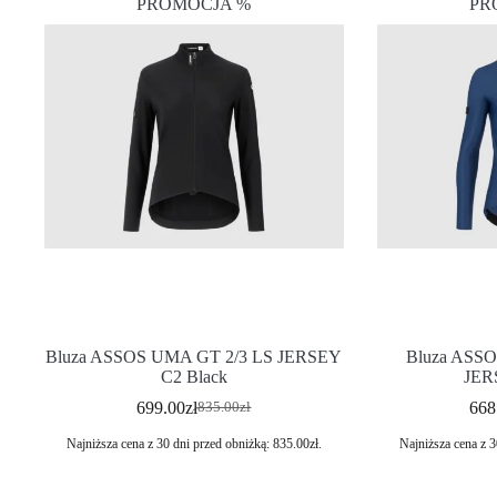
PROMOCJA %
PR
Bluza ASSOS UMA GT 2/3 LS JERSEY
Bluza ASSO
C2 Black
JER
699.00
zł
668
835.00
zł
Najniższa cena z 30 dni przed obniżką:
835.00
zł
.
Najniższa cena z 3