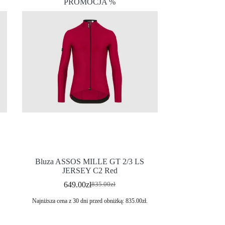
PROMOCJA %
Bluza ASSOS MILLE GT 2/3 LS
JERSEY C2 Red
649.00
zł
835.00
zł
Najniższa cena z 30 dni przed obniżką:
835.00
zł
.