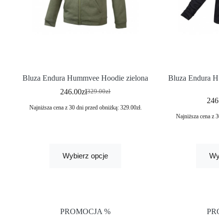
Bluza Endura Hummvee Hoodie zielona
Bluza Endura H
246.00
zł
329.00
zł
246
Najniższa cena z 30 dni przed obniżką:
329.00
zł
.
Najniższa cena z 3
Wybierz opcje
Wy
PROMOCJA %
PR