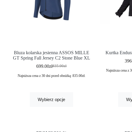
Bluza kolarska jesienna ASSOS MILLE
Kurtka Endura
GT Spring Fall Jersey C2 Stone Blue XL
396
699.00
zł
835.00
zł
Najniższa cena z 3
Najniższa cena z 30 dni przed obniżką:
835.00
zł
.
Wybierz opcje
Wy