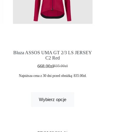
Bluza ASSOS UMA GT 2/3 LS JERSEY
C2 Red
668.00
zł
835.00
zł
Najniższa cena z 30 dni przed obniżką:
835.00
zł
.
Wybierz opcje