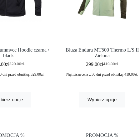
ummvee Hoodie czarna /
Bluza Endura MT500 Thermo L/S II
black
Zielona
.00
zł
299.00
zł
329.00
zł
419.00
zł
0 dni przed obniżką:
329.00
zł
.
Najniższa cena z 30 dni przed obniżką:
419.00
zł
.
bierz opcje
Wybierz opcje
OMOCJA %
PROMOCJA %