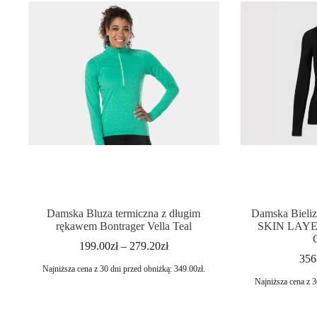
Damska Bluza termiczna z długim
Damska Bieli
rękawem Bontrager Vella Teal
SKIN LAYE
199.00
zł
–
279.20
zł
356
Najniższa cena z 30 dni przed obniżką:
349.00
zł
.
Najniższa cena z 3