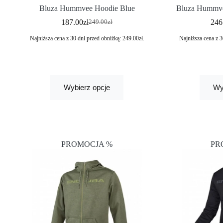
Bluza Hummvee Hoodie Blue
Bluza Hummvee
187.00
zł
246
249.00
zł
Najniższa cena z 30 dni przed obniżką:
249.00
zł
.
Najniższa cena z 3
Wybierz opcje
Wy
PROMOCJA %
PR