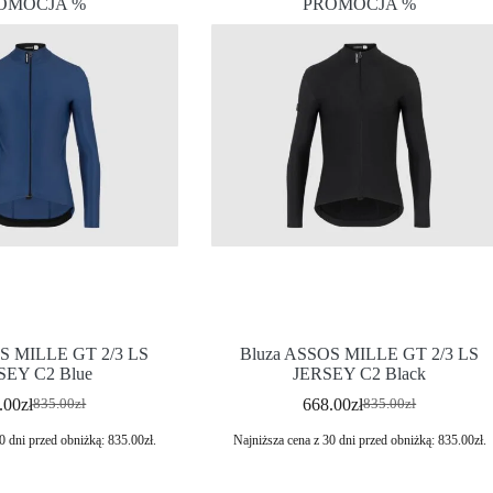
OMOCJA %
PROMOCJA %
S MILLE GT 2/3 LS
Bluza ASSOS MILLE GT 2/3 LS
SEY C2 Blue
JERSEY C2 Black
.00
zł
668.00
zł
835.00
zł
835.00
zł
0 dni przed obniżką:
835.00
zł
.
Najniższa cena z 30 dni przed obniżką:
835.00
zł
.