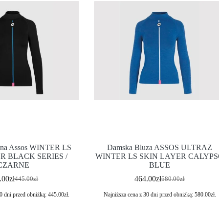
zna Assos WINTER LS
Damska Bluza ASSOS ULTRAZ
R BLACK SERIES /
WINTER LS SKIN LAYER CALYP
CZARNE
BLUE
.00
zł
464.00
zł
445.00
zł
580.00
zł
0 dni przed obniżką:
445.00
zł
.
Najniższa cena z 30 dni przed obniżką:
580.00
zł
.