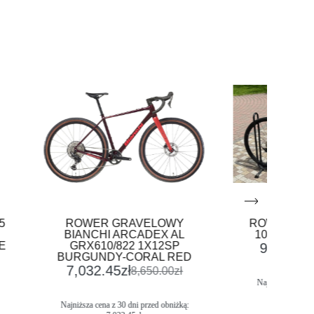
ROWER GRAVELOWY
ROWER BIANCHI
BIANCHI ARCADEX AL
105 12S PURP
GRX610/822 1X12SP
9,186.09
zł
11
BURGUNDY-CORAL RED
7,032.45
zł
8,650.00
zł
Najniższa cena z 30 dni
9,186.09
z
Najniższa cena z 30 dni przed obniżką: