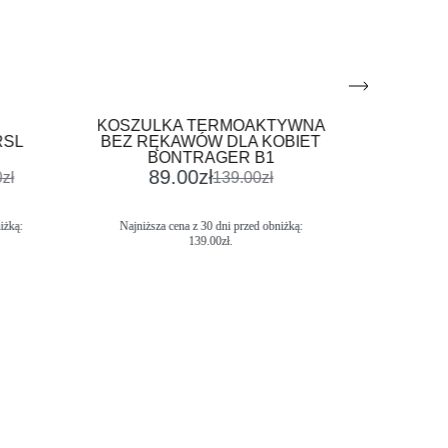
KOSZULKA TERMOAKTYWNA
BUTY MTB TR
BEZ RĘKAWÓW DLA KOBIET
CZAR
BONTRAGER B1
599.20
zł
7
89.00
zł
139.00
zł
Najniższa cena z 30 dni
749.00
zł
.
Najniższa cena z 30 dni przed obniżką:
139.00
zł
.