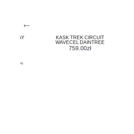
AY
KASK TREK CIRCUIT
KASK
WAVECEL DAINTREE
WAVE
759.00
zł
ką: