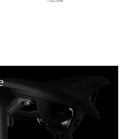
7,032.45
zł
.
e