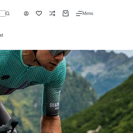
Menu
aż