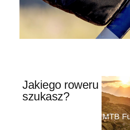
Jakiego roweru
szukasz?
Ro
Rowery MTB Full