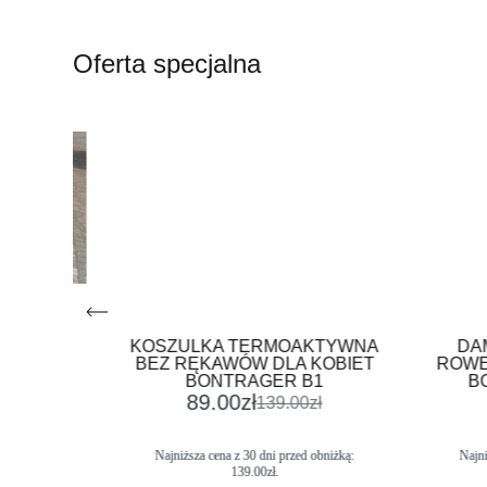
Oferta specjalna
ITO
KOSZULKA TERMOAKTYWNA
DAMSK
CK
BEZ RĘKAWÓW DLA KOBIET
ROWERO
BONTRAGER B1
BONTR
zł
89.00
zł
99
139.00
zł
ką:
Najniższa cena z 30 dni przed obniżką:
Najniższa c
139.00
zł
.