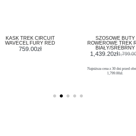
 TREK CIRCUIT
SZOSOWE BUTY
CEL FURY RED
ROWEROWE TREK RSL
BIAŁY/SREBRNY
759.00
zł
1,439.20
zł
1,799.00
zł
Najniższa cena z 30 dni przed obniżką:
1,799.00
zł
.