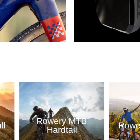
wery MTB
Rowery szosowe
Hardtail