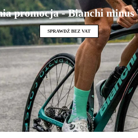
nia promocja - Bianchi minus
SPRAWDŹ BEZ VAT