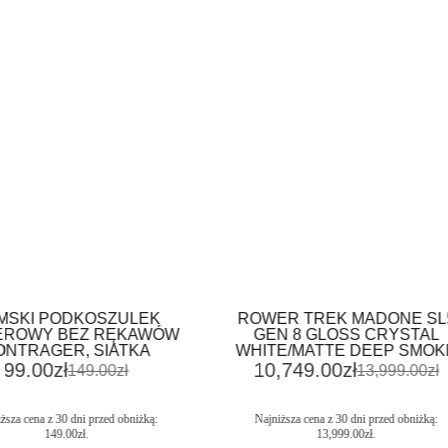
I PODKOSZULEK
ROWER TREK MADONE SL5
WY BEZ RĘKAWÓW
GEN 8 GLOSS CRYSTAL
AGER, SIATKA
WHITE/MATTE DEEP SMOKE
.00
zł
10,749.00
zł
149.00
zł
13,999.00
zł
ena z 30 dni przed obniżką:
Najniższa cena z 30 dni przed obniżką:
149.00
zł
.
13,999.00
zł
.