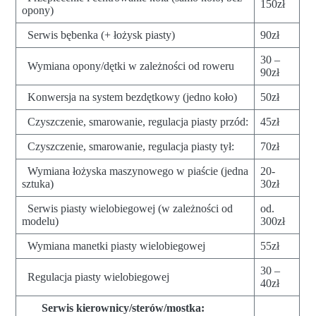
150zł
opony)
Serwis bębenka (+ łożysk piasty)
90zł
30 –
Wymiana opony/dętki w zależności od roweru
90zł
Konwersja na system bezdętkowy (jedno koło)
50zł
Czyszczenie, smarowanie, regulacja piasty przód:
45zł
Czyszczenie, smarowanie, regulacja piasty tył:
70zł
Wymiana łożyska maszynowego w piaście (jedna
20-
sztuka)
30zł
Serwis piasty wielobiegowej (w zależności od
od.
modelu)
300zł
Wymiana manetki piasty wielobiegowej
55zł
30 –
Regulacja piasty wielobiegowej
40zł
Serwis kierownicy/sterów/mostka: