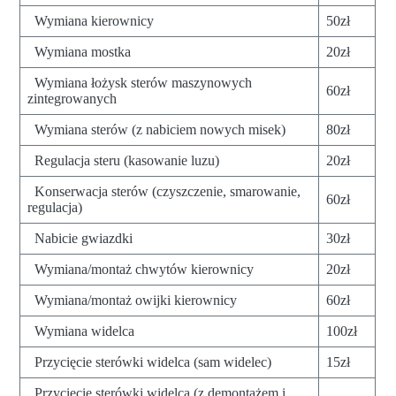
Wymiana kierownicy
50zł
Wymiana mostka
20zł
Wymiana łożysk sterów maszynowych
60zł
zintegrowanych
Wymiana sterów (z nabiciem nowych misek)
80zł
Regulacja steru (kasowanie luzu)
20zł
Konserwacja sterów (czyszczenie, smarowanie,
60zł
regulacja)
Nabicie gwiazdki
30zł
Wymiana/montaż chwytów kierownicy
20zł
Wymiana/montaż owijki kierownicy
60zł
Wymiana widelca
100zł
Przycięcie sterówki widelca (sam widelec)
15zł
Przycięcie sterówki widelca (z demontażem i