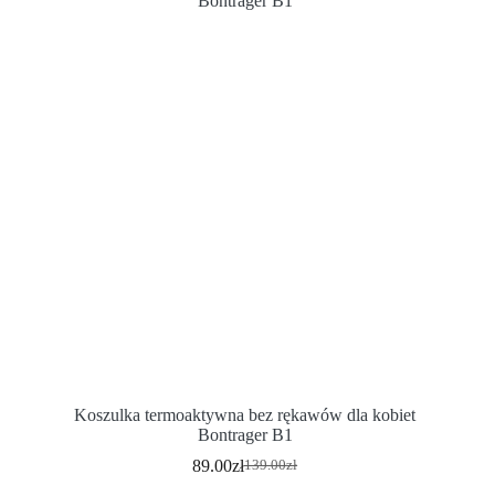
Koszulka termoaktywna bez rękawów dla kobiet
Bontrager B1
89.00
zł
139.00
zł