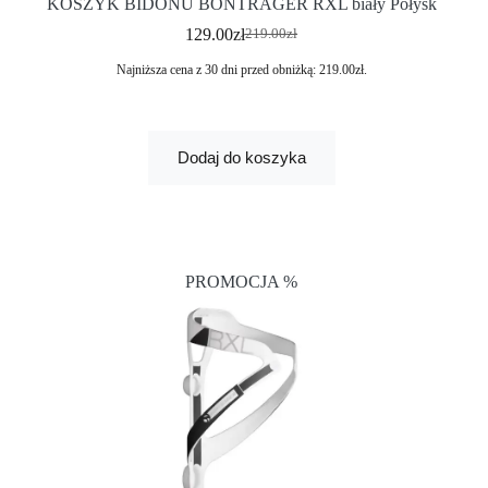
KOSZYK BIDONU BONTRAGER RXL biały Połysk
129.00
zł
219.00
zł
Najniższa cena z 30 dni przed obniżką:
219.00
zł
.
Dodaj do koszyka
PROMOCJA %