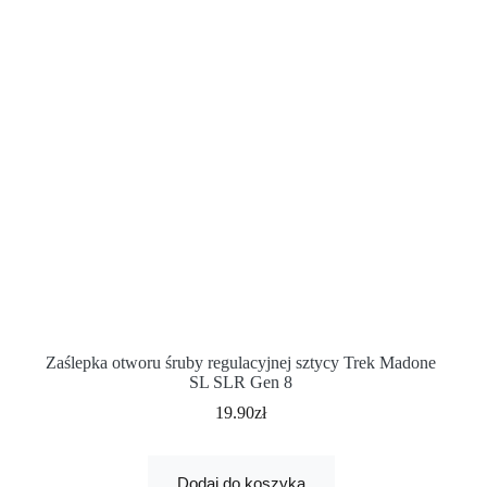
Zaślepka otworu śruby regulacyjnej sztycy Trek Madone
SL SLR Gen 8
19.90
zł
Dodaj do koszyka