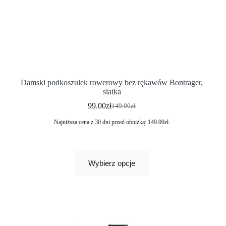
Damski podkoszulek rowerowy bez rękawów Bontrager,
siatka
99.00
zł
149.00
zł
Najniższa cena z 30 dni przed obniżką:
149.00
zł
.
Wybierz opcje