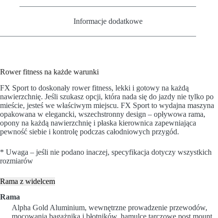
Informacje dodatkowe
Rower fitness na każde warunki
FX Sport to doskonały rower fitness, lekki i gotowy na każdą
nawierzchnię. Jeśli szukasz opcji, która nada się do jazdy nie tylko po
mieście, jesteś we właściwym miejscu. FX Sport to wydajna maszyna
opakowana w elegancki, wszechstronny design – opływowa rama,
opony na każdą nawierzchnię i płaska kierownica zapewniająca
pewność siebie i kontrolę podczas całodniowych przygód.
* Uwaga – jeśli nie podano inaczej, specyfikacja dotyczy wszystkich
rozmiarów
Rama z widelcem
Rama
Alpha Gold Aluminium, wewnętrzne prowadzenie przewodów,
mocowania bagażnika i błotników, hamulce tarczowe post mount,