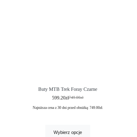
Buty MTB Trek Foray Czarne
599.20
zł
749.00
zł
Najniższa cena z 30 dni przed obniżką:
749.00
zł
.
Wybierz opcje