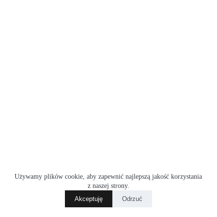
Sakwa podwójna Trek Town
Używamy plików cookie, aby zapewnić najlepszą jakość korzystania
399.00
zł
z naszej strony.
Akceptuję
Odrzuć
Dodaj do koszyka