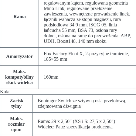
regulowanym kątem, regulowana geometria
Mino Link, regulowane przełożenie
zawieszenia, wewnętrzne prowadzenie linek,
Rama
łącznik wahacza ze stopu magnezu, rura
podsiodłowa 34,9 mm, ISCG 05, linia
łańcucha 55 mm, BSA 73, osłona rury
dolnej, osłona na ramę do przewożenia, ABP,
UDH, Boost148, 140 mm skoku
Fox Factory Float X, 2-pozycyjne tłumienie,
Amortyzator
185×55 mm
Maks.
kompatybilny
160mm
skok widelca
Koła
Zacisk
Bontrager Switch ze sztywną osią przelotową,
tylny
zdejmowana dźwignia
Maks.
Rama: 29 x 2,50″ (XS i S: 27,5 x 2,50″)
rozmiar
Widelec: Patrz specyfikacja producenta
opon