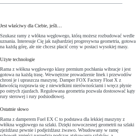
Jest właściwy dla Ciebie, jeśli…
Szukasz ramy z włókna węglowego, którą możesz rozbudować wedle
uznania. Interesuje Cię jak najbardziej progresywna geometria, gotowa
na każdą górę, ale nie chcesz płacić ceny w postaci wysokiej masy.
Użyte technologie
Rama z włókna węglowego klasy premium pochłania wibracje i jest
gotowa na każdą trasę. Wewnętrzne prowadzenie linek i przewodów
chroni je i upraszcza maszynę. Damper FOX Factory Float X z
łatwością rozprawia się z niewielkimi nierównościami i wręcz płynie
po ostrych zjazdach. Regulowana geometria pozwala dostosować kąty
rury sterowej i rury podsiodłowej.
Ostatnie słowo
Rama z damperem Fuel EX C to podstawa dla lekkiej maszyny z
włókna węglowego na szlaki. Dzięki nowoczesnej geometrii na szlaki
zjeżdżasz pewnie i podjeżdżasz żwawo. Wbudowany w ramę
schowek zmieści narzędzia podczas atakowania szlaków, a