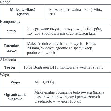
Napęd
Maks. wielkość
Maks.: 34T (owalna – 32T) Min.:
zębatki
28T
Komponenty
Zintegrowane łożyska maszynowe, 1-1/8″ góra,
Stery
1,5″ dół, zgodność z miski do regulacji kąta
Maks. średnice tarcz hamulcowych – Rama:
Rozmiar
203mm, Widelec: zgodnie ze specyfikacją
tarczy
producenta widelca
Akcesoria
Torba
Torba Bontrager BITS montowana wewnątrz ramy
Waga
Waga
M – 3,40 kg
Maksymalne obciążenie tego roweru (łączna
Ograniczenie
masa roweru, rowerzysty i przewożonych
wagowe
przedmiotów) wynosi 136 kg.