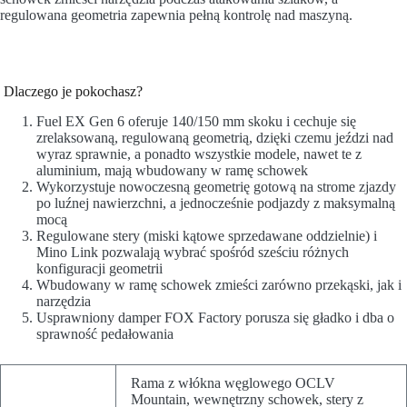
regulowana geometria zapewnia pełną kontrolę nad maszyną.
Dlaczego je pokochasz?
Fuel EX Gen 6 oferuje 140/150 mm skoku i cechuje się
zrelaksowaną, regulowaną geometrią, dzięki czemu jeździ nad
wyraz sprawnie, a ponadto wszystkie modele, nawet te z
aluminium, mają wbudowany w ramę schowek
Wykorzystuje nowoczesną geometrię gotową na strome zjazdy
po luźnej nawierzchni, a jednocześnie podjazdy z maksymalną
mocą
Regulowane stery (miski kątowe sprzedawane oddzielnie) i
Mino Link pozwalają wybrać spośród sześciu różnych
konfiguracji geometrii
Wbudowany w ramę schowek zmieści zarówno przekąski, jak i
narzędzia
Usprawniony damper FOX Factory porusza się gładko i dba o
sprawność pedałowania
Rama z włókna węglowego OCLV
Mountain, wewnętrzny schowek, stery z