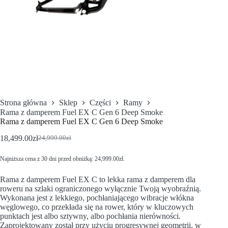
Strona główna
Sklep
Części
Ramy
Rama z damperem Fuel EX C Gen 6 Deep Smoke
Rama z damperem Fuel EX C Gen 6 Deep Smoke
18,499.00
zł
24,999.00
zł
Najniższa cena z 30 dni przed obniżką:
24,999.00
zł
.
Rama z damperem Fuel EX C to lekka rama z damperem dla
roweru na szlaki ograniczonego wyłącznie Twoją wyobraźnią.
Wykonana jest z lekkiego, pochłaniającego wibracje włókna
węglowego, co przekłada się na rower, który w kluczowych
punktach jest albo sztywny, albo pochłania nierówności.
Zaprojektowany został przy użyciu progresywnej geometrii, w