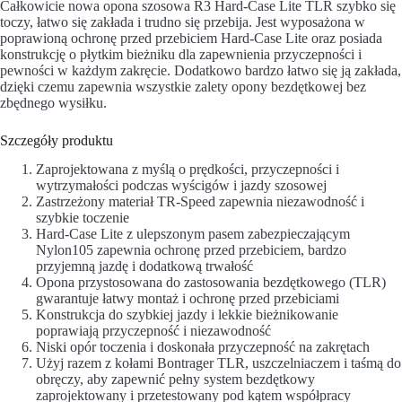
Całkowicie nowa opona szosowa R3 Hard-Case Lite TLR szybko się
toczy, łatwo się zakłada i trudno się przebija. Jest wyposażona w
poprawioną ochronę przed przebiciem Hard-Case Lite oraz posiada
konstrukcję o płytkim bieżniku dla zapewnienia przyczepności i
pewności w każdym zakręcie. Dodatkowo bardzo łatwo się ją zakłada,
dzięki czemu zapewnia wszystkie zalety opony bezdętkowej bez
zbędnego wysiłku.
Szczegóły produktu
Zaprojektowana z myślą o prędkości, przyczepności i
wytrzymałości podczas wyścigów i jazdy szosowej
Zastrzeżony materiał TR-Speed zapewnia niezawodność i
szybkie toczenie
Hard-Case Lite z ulepszonym pasem zabezpieczającym
Nylon105 zapewnia ochronę przed przebiciem, bardzo
przyjemną jazdę i dodatkową trwałość
Opona przystosowana do zastosowania bezdętkowego (TLR)
gwarantuje łatwy montaż i ochronę przed przebiciami
Konstrukcja do szybkiej jazdy i lekkie bieżnikowanie
poprawiają przyczepność i niezawodność
Niski opór toczenia i doskonała przyczepność na zakrętach
Użyj razem z kołami Bontrager TLR, uszczelniaczem i taśmą do
obręczy, aby zapewnić pełny system bezdętkowy
zaprojektowany i przetestowany pod kątem współpracy