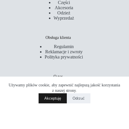
Części
Akcesoria
Odzież
Wyprzedaż
Obsługa klienta
Regulamin
Reklamacje i zwroty
Polityka prywatności
O nas
Używamy plików cookie, aby zapewnić najlepszą jakość korzystania
Kontakt
Serwis
z naszej strony.
Sklepy
Opona szosowa Bontrager R3 Hard-Case Lite TLR 700c 28cali
Akceptuję
Odrzuć
Wybierz opcje
Akademia Rowerowa
319.00
zł
Copyright © 2026 PM Rider