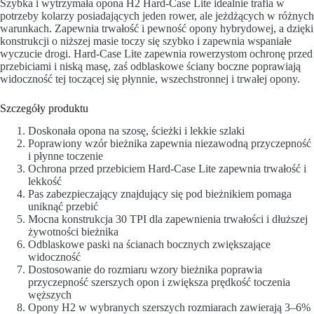
Szybka i wytrzymała opona H2 Hard-Case Lite idealnie trafia w
potrzeby kolarzy posiadających jeden rower, ale jeżdżących w różnych
warunkach. Zapewnia trwałość i pewność opony hybrydowej, a dzięki
konstrukcji o niższej masie toczy się szybko i zapewnia wspaniałe
wyczucie drogi. Hard-Case Lite zapewnia rowerzystom ochronę przed
przebiciami i niską masę, zaś odblaskowe ściany boczne poprawiają
widoczność tej toczącej się płynnie, wszechstronnej i trwałej opony.
Szczegóły produktu
Doskonała opona na szosę, ścieżki i lekkie szlaki
Poprawiony wzór bieżnika zapewnia niezawodną przyczepność
i płynne toczenie
Ochrona przed przebiciem Hard-Case Lite zapewnia trwałość i
lekkość
Pas zabezpieczający znajdujący się pod bieżnikiem pomaga
uniknąć przebić
Mocna konstrukcja 30 TPI dla zapewnienia trwałości i dłuższej
żywotności bieżnika
Odblaskowe paski na ścianach bocznych zwiększające
widoczność
Dostosowanie do rozmiaru wzory bieżnika poprawia
przyczepność szerszych opon i zwiększa prędkość toczenia
węższych
Opony H2 w wybranych szerszych rozmiarach zawierają 3–6%