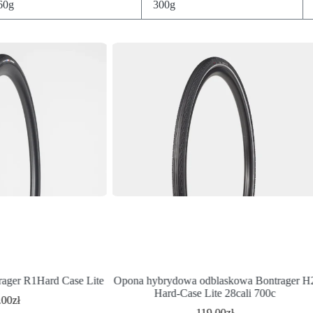
60g
300g
ager R1Hard Case Lite
Opona hybrydowa odblaskowa Bontrager H
Hard-Case Lite 28cali 700c
.00
zł
119.00
zł