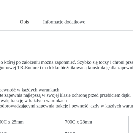
Opis
Informacje dodatkowe
 której po założeniu można zapomnieć. Szybko się toczy i chroni prze
umowej TR-Endure i ma lekko bieżnikowaną konstrukcję dla zapewnien
ą pewność w każdych warunkach
te zapewnia najlepszą w swojej klasie ochronę przed przebiciem dętki
wałą trakcję w każdych warunkach
mi odprowadzającymi zapewnia trakcję i pewność jazdy w każdych wa
00C x 25mm
700C x 28mm