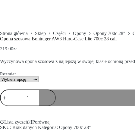
Strona główna
Sklep
Części
Opony
Opony 700c 28"
O
Opona szosowa Bontrager AW3 Hard-Case Lite 700c 28 cali
219.00
zł
Wyczynowa opona szosowa z najlepszą w swojej klasie ochroną prze
Rozmiar
Lista życzeń
Porównaj
SKU:
Brak danych
Kategoria:
Opony 700c 28"