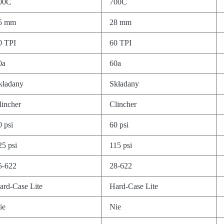
00C
700C
5 mm
28 mm
0 TPI
60 TPI
0a
60a
kładany
Składany
lincher
Clincher
0 psi
60 psi
25 psi
115 psi
5-622
28-622
ard-Case Lite
Hard-Case Lite
ie
Nie