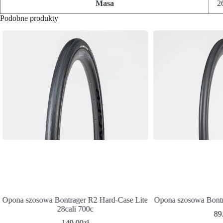
Masa
2
Podobne produkty
Opona szosowa Bontrager R2 Hard-Case Lite
Opona szosowa Bontr
28cali 700c
89
149.00
zł