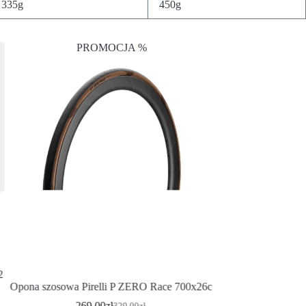
335g
450g
PROMOCJA %
2
Opona hybrydowa o
Opona szosowa Pirelli P ZERO Race 700x26c
Hard-Case Ul
269.00
zł
1
329.00
zł