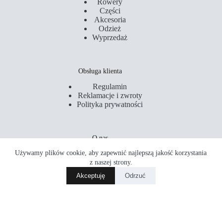
Rowery
Części
Akcesoria
Odzież
Wyprzedaż
Obsługa klienta
Regulamin
Reklamacje i zwroty
Polityka prywatności
O nas
Używamy plików cookie, aby zapewnić najlepszą jakość korzystania
Kontakt
Serwis
z naszej strony.
Sklepy
Akceptuję
Odrzuć
Akademia Rowerowa
Copyright © 2026 PM Rider