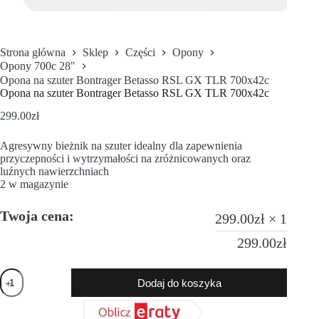
Strona główna
Sklep
Części
Opony
Opony 700c 28"
Opona na szuter Bontrager Betasso RSL GX TLR 700x42c
Opona na szuter Bontrager Betasso RSL GX TLR 700x42c
299.00
zł
Agresywny bieżnik na szuter idealny dla zapewnienia
przyczepności i wytrzymałości na zróżnicowanych oraz
luźnych nawierzchniach
2 w magazynie
Twoja cena:
299.00
zł
× 1
299.00
zł
Dodaj do koszyka