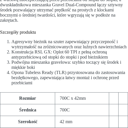
dwuskładnikowa mieszanka Gravel Dual-Compound łączy sztywny
środek pozwalający utrzymać prędkość na prostych z klockami
bocznymi o średniej twardości, które wgryzają się w podłoże na
zakrętach.
Szczegóły produktu
Agresywny bieżnik na szuter zapewniający przyczepność i
wytrzymałość na zróżnicowanych oraz luźnych nawierzchniach
Konstrukcja RSL GX: Oplot 60 TPI z pełną ochroną
antyprzebiciową od stopki do stopki i pod bieżnikiem
Podwójna mieszanka gravelowa: szybko toczący się środek i
miękkie boki
Opona Tubeless Ready (TLR) przystosowana do zastosowania
bezdętkowego, zapewniająca łatwy montaż i ochronę przed
przebiciami
Rozmiar
700C x 42mm
Średnica
700C
Szerokość
42 mm