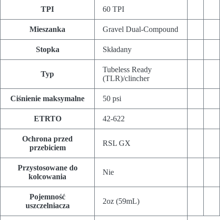
TPI
60 TPI
Mieszanka
Gravel Dual-Compound
Stopka
Składany
Tubeless Ready
Typ
(TLR)/clincher
Ciśnienie maksymalne
50 psi
ETRTO
42-622
Ochrona przed
RSL GX
przebiciem
Przystosowane do
Nie
kolcowania
Pojemność
2oz (59mL)
uszczelniacza