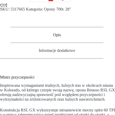
SKU:
5317665
Kategoria:
Opony 700c 28"
Opis
Informacje dodatkowe
Mistrz przyczepności
Inspirowana wymaganiami trudnych, luźnych tras w okolicach miasta
w Kolorado, od którego czerpie swoją nazwę, opona Betasso RSL GX
oferują nadzwyczajną sprawność pod względem przyczepności i
wytrzymałości na zróżnicowanych oraz luźnych nawierzchniach.
Konstrukcja RSL GX wykorzystuje niesamowicie mocny oplot 60 TPI
z warstwą zabezpieczającą przed przebiciami od stopki do stopki, a