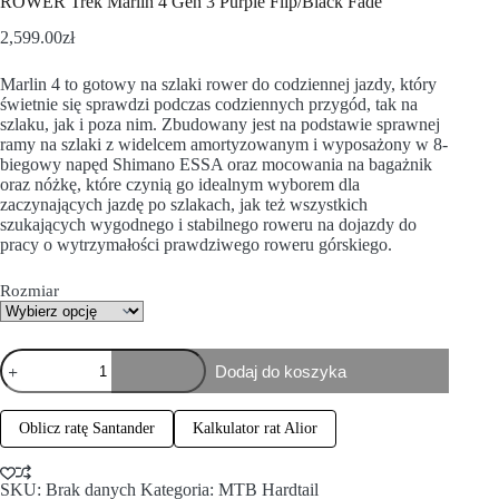
ROWER Trek Marlin 4 Gen 3 Purple Flip/Black Fade
2,599.00
zł
Marlin 4 to gotowy na szlaki rower do codziennej jazdy, który
świetnie się sprawdzi podczas codziennych przygód, tak na
szlaku, jak i poza nim. Zbudowany jest na podstawie sprawnej
ramy na szlaki z widelcem amortyzowanym i wyposażony w 8-
biegowy napęd Shimano ESSA oraz mocowania na bagażnik
oraz nóżkę, które czynią go idealnym wyborem dla
zaczynających jazdę po szlakach, jak też wszystkich
szukających wygodnego i stabilnego roweru na dojazdy do
pracy o wytrzymałości prawdziwego roweru górskiego.
Rozmiar
Dodaj do koszyka
Oblicz ratę Santander
Kalkulator rat Alior
SKU:
Brak danych
Kategoria:
MTB Hardtail