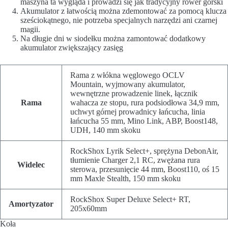
maszyna ta wygląda i prowadzi się jak tradycyjny rower górski
Akumulator z łatwością można zdemontować za pomocą klucza
sześciokątnego, nie potrzeba specjalnych narzędzi ani czarnej
magii.
Na długie dni w siodełku można zamontować dodatkowy
akumulator zwiększający zasięg
Rama z włókna węglowego OCLV
Mountain, wyjmowany akumulator,
wewnętrzne prowadzenie linek, łącznik
Rama
wahacza ze stopu, rura podsiodłowa 34,9 mm,
uchwyt górnej prowadnicy łańcucha, linia
łańcucha 55 mm, Mino Link, ABP, Boost148,
UDH, 140 mm skoku
RockShox Lyrik Select+, sprężyna DebonAir,
tłumienie Charger 2,1 RC, zwężana rura
Widelec
sterowa, przesunięcie 44 mm, Boost110, oś 15
mm Maxle Stealth, 150 mm skoku
RockShox Super Deluxe Select+ RT,
Amortyzator
205x60mm
Koła