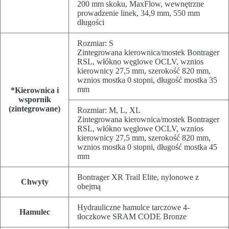
200 mm skoku, MaxFlow, wewnętrzne
prowadzenie linek, 34,9 mm, 550 mm
długości
Rozmiar:
S
Zintegrowana kierownica/mostek Bontrager
RSL, włókno węglowe OCLV, wznios
kierownicy 27,5 mm, szerokość 820 mm,
wznios mostka 0 stopni, długość mostka 35
mm
*Kierownica i
wspornik
(zintegrowane)
Rozmiar:
M, L, XL
Zintegrowana kierownica/mostek Bontrager
RSL, włókno węglowe OCLV, wznios
kierownicy 27,5 mm, szerokość 820 mm,
wznios mostka 0 stopni, długość mostka 45
mm
Bontrager XR Trail Elite, nylonowe z
Chwyty
obejmą
Hydrauliczne hamulce tarczowe 4-
Hamulec
tłoczkowe SRAM CODE Bronze