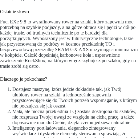
Ostatnie słowo
Fuel EXe 9.8 to wyrafinowany rower na szlaki, który zapewnia moc
potrzebną na szybkie podjazdy, a na górze obraca się i pędzi w dół po
każdej trasie, od trudnych technicznie po te bardziej dla
początkujących. Wyposażony jest w futurystyczne technologie, takie
jak przystosowaną do podróży w kosmos przekładnię TQ i
bezprzewodową przerzutkę SRAM GX AXS utrzymującą minimalizm
w kokpicie. Całość dopełniają karbonowe koła i usprawnione
zawieszenie RockShox, na którym wręcz szybujesz po szlaku, gdy na
trasie zrobi się ostro.
Dlaczego je pokochasz?
Dostajesz maszynę, która jedzie dokładnie tak, jak Twój
ulubiony rower na szlaki, a jednocześnie zapewnia
przystosowujące się do Twoich potrzeb wspomaganie, z którym
nie poczujesz się jak oszust
Mała, ale mocna przekładnia TQ została dostrojona do szlaków,
nie rozprasza Twojej uwagi ze względu na cichą pracę, a także
dopasowuje moc do Ciebie, dzięki czemu jedziesz naturalnie
Inteligentny port ładowania, elegancko zintegrowany
wyświetlacz i dyskretne elementy sterowania sprawiają, że