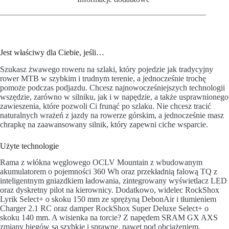
Jest właściwy dla Ciebie, jeśli…
Szukasz żwawego roweru na szlaki, który pojedzie jak tradycyjny
rower MTB w szybkim i trudnym terenie, a jednocześnie trochę
pomoże podczas podjazdu. Chcesz najnowocześniejszych technologii
wszędzie, zarówno w silniku, jak i w napędzie, a także usprawnionego
zawieszenia, które pozwoli Ci frunąć po szlaku. Nie chcesz tracić
naturalnych wrażeń z jazdy na rowerze górskim, a jednocześnie masz
chrapkę na zaawansowany silnik, który zapewni ciche wsparcie.
Użyte technologie
Rama z włókna węglowego OCLV Mountain z wbudowanym
akumulatorem o pojemności 360 Wh oraz przekładnią falową TQ z
inteligentnym gniazdkiem ładowania, zintegrowany wyświetlacz LED
oraz dyskretny pilot na kierownicy. Dodatkowo, widelec RockShox
Lyrik Select+ o skoku 150 mm ze sprężyną DebonAir i tłumieniem
Charger 2.1 RC oraz damper RockShox Super Deluxe Select+ o
skoku 140 mm. A wisienka na torcie? Z napędem SRAM GX AXS
zmiany biegów są szybkie i sprawne, nawet pod obciążeniem.