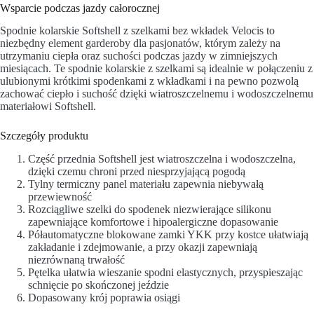
Wsparcie podczas jazdy całorocznej
Spodnie kolarskie Softshell z szelkami bez wkładek Velocis to
niezbędny element garderoby dla pasjonatów, którym zależy na
utrzymaniu ciepła oraz suchości podczas jazdy w zimniejszych
miesiącach. Te spodnie kolarskie z szelkami są idealnie w połączeniu z
ulubionymi krótkimi spodenkami z wkładkami i na pewno pozwolą
zachować ciepło i suchość dzięki wiatroszczelnemu i wodoszczelnemu
materiałowi Softshell.
Szczegóły produktu
Część przednia Softshell jest wiatroszczelna i wodoszczelna,
dzięki czemu chroni przed niesprzyjającą pogodą
Tylny termiczny panel materiału zapewnia niebywałą
przewiewność
Rozciągliwe szelki do spodenek niezwierające silikonu
zapewniające komfortowe i hipoalergiczne dopasowanie
Półautomatyczne blokowane zamki YKK przy kostce ułatwiają
zakładanie i zdejmowanie, a przy okazji zapewniają
niezrównaną trwałość
Pętelka ułatwia wieszanie spodni elastycznych, przyspieszając
schnięcie po skończonej jeździe
Dopasowany krój poprawia osiągi