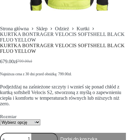
Strona główna
Sklep
Odzież
Kurtki
KURTKA BONTRAGER VELOCIS SOFTSHELL BLACK
FLUO YELLOW
KURTKA BONTRAGER VELOCIS SOFTSHELL BLACK
FLUO YELLOW
679.00
zł
799.00
zł
Najniższa cena z 30 dni przed obniżką:
799.00
zł
.
Podjeżdżaj na zaśnieżone szczyty i wznieś się ponad chłód z
kurtką softshell Velocis S2, stworzoną z myślą o zapewnieniu
ciepła i komfortu w temperaturach równych lub niższych niż
zero.
Rozmiar
Dodaj do koszyka