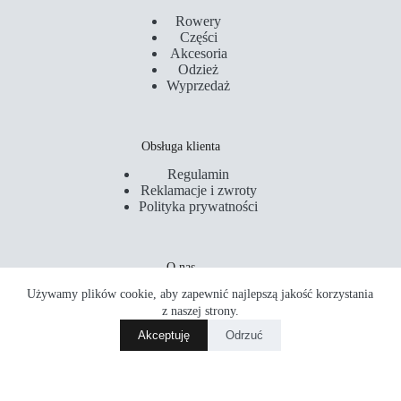
Rowery
Części
Akcesoria
Odzież
Wyprzedaż
Obsługa klienta
Regulamin
Reklamacje i zwroty
Polityka prywatności
O nas
Używamy plików cookie, aby zapewnić najlepszą jakość korzystania
Kontakt
Serwis
z naszej strony.
Sklepy
Akceptuję
Odrzuć
Akademia Rowerowa
Copyright © 2026 PM Rider