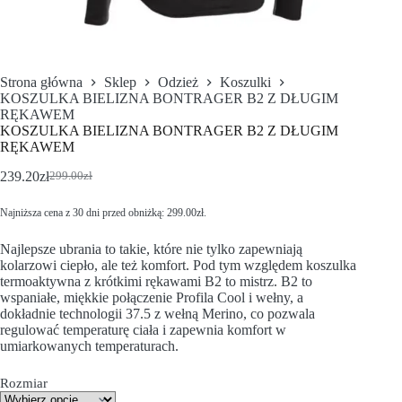
Strona główna
Sklep
Odzież
Koszulki
KOSZULKA BIELIZNA BONTRAGER B2 Z DŁUGIM
RĘKAWEM
KOSZULKA BIELIZNA BONTRAGER B2 Z DŁUGIM
RĘKAWEM
239.20
zł
299.00
zł
Najniższa cena z 30 dni przed obniżką:
299.00
zł
.
Najlepsze ubrania to takie, które nie tylko zapewniają
kolarzowi ciepło, ale też komfort. Pod tym względem koszulka
termoaktywna z krótkimi rękawami B2 to mistrz. B2 to
wspaniałe, miękkie połączenie Profila Cool i wełny, a
dokładnie technologii 37.5 z wełną Merino, co pozwala
regulować temperaturę ciała i zapewnia komfort w
umiarkowanych temperaturach.
Rozmiar