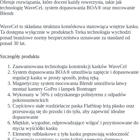
Oferuje rozwiązania, które doceni każdy rowerzysta, takie jak
technologię WaveCel, system dopasowania BOA® oraz mocowanie
Blendr.
WaveCel to składana struktura komórkowa stanowiąca wnętrze kasku.
Ta dostępna wyłącznie w produktach Treka technologia wychodzi
ponad branżowe normy bezpieczeństwa uznawane za standard od
ponad 30 lat.
Szczegóły produktu
Zaawansowana technologia konstrukcji kasków WaveCel
System dopasowania BOA® umożliwia zapięcie i dopasowanie
regulacji kasku w prosty sposób, jedną ręką
Magnetyczny system mocowania Blendr umożliwia łatwy
montaż kamery GoPro i lampek Bontrager
Wykonany w 50% z odzyskanego polistyrenu z odpadów
pokonsumenckich
Częściowo stałe rozdzielacze paska FlatStrap leżą płasko oraz
przesuwają się do przodu i do tyłu, aby zapewnić idealne
dopasowanie
Miękkie, wygodne, odprowadzające wilgoć i przystosowane do
mycia wyściółki kasku
Elementy odblaskowe z tyłu kasku poprawiają widoczność
Gwarancja wymiany w razie kolizji zapewnia darmową