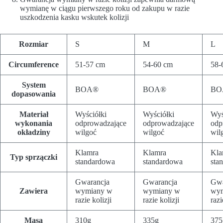
wymianę w ciągu pierwszego roku od zakupu w razie
uszkodzenia kasku wskutek kolizji
Rozmiar
S
M
L
Circumference
51-57 cm
54-60 cm
58-
System
BOA®
BOA®
BO
dopasowania
Materiał
Wyściółki
Wyściółki
Wyś
wykonania
odprowadzające
odprowadzające
odp
okładziny
wilgoć
wilgoć
wil
Klamra
Klamra
Kla
Typ sprzączki
standardowa
standardowa
sta
Gwarancja
Gwarancja
Gwa
Zawiera
wymiany w
wymiany w
wym
razie kolizji
razie kolizji
razi
Masa
310g
335g
375