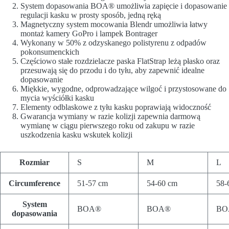
System dopasowania BOA® umożliwia zapięcie i dopasowanie
regulacji kasku w prosty sposób, jedną ręką
Magnetyczny system mocowania Blendr umożliwia łatwy
montaż kamery GoPro i lampek Bontrager
Wykonany w 50% z odzyskanego polistyrenu z odpadów
pokonsumenckich
Częściowo stałe rozdzielacze paska FlatStrap leżą płasko oraz
przesuwają się do przodu i do tyłu, aby zapewnić idealne
dopasowanie
Miękkie, wygodne, odprowadzające wilgoć i przystosowane do
mycia wyściółki kasku
Elementy odblaskowe z tyłu kasku poprawiają widoczność
Gwarancja wymiany w razie kolizji zapewnia darmową
wymianę w ciągu pierwszego roku od zakupu w razie
uszkodzenia kasku wskutek kolizji
Rozmiar
S
M
L
Circumference
51-57 cm
54-60 cm
58-
System
BOA®
BOA®
BO
dopasowania