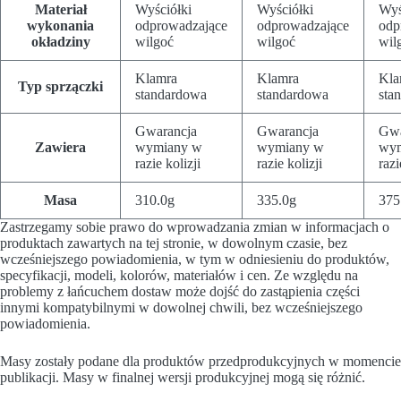
Materiał
Wyściółki
Wyściółki
Wyś
wykonania
odprowadzające
odprowadzające
odp
okładziny
wilgoć
wilgoć
wil
Klamra
Klamra
Kla
Typ sprzączki
standardowa
standardowa
sta
Gwarancja
Gwarancja
Gwa
Zawiera
wymiany w
wymiany w
wym
razie kolizji
razie kolizji
razi
Masa
310.0g
335.0g
375
Zastrzegamy sobie prawo do wprowadzania zmian w informacjach o
produktach zawartych na tej stronie, w dowolnym czasie, bez
wcześniejszego powiadomienia, w tym w odniesieniu do produktów,
specyfikacji, modeli, kolorów, materiałów i cen. Ze względu na
problemy z łańcuchem dostaw może dojść do zastąpienia części
innymi kompatybilnymi w dowolnej chwili, bez wcześniejszego
powiadomienia.
Masy zostały podane dla produktów przedprodukcyjnych w momencie
publikacji. Masy w finalnej wersji produkcyjnej mogą się różnić.