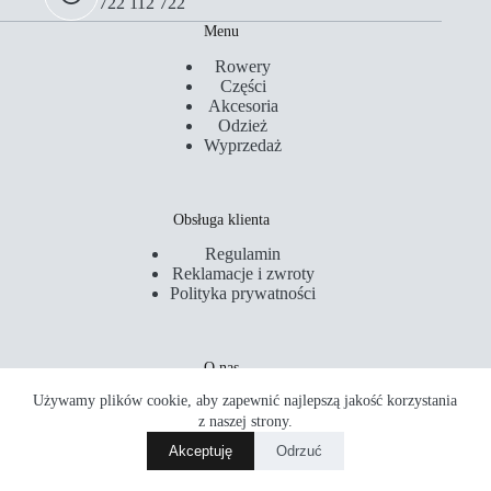
722 112 722
Menu
Rowery
Części
Akcesoria
Odzież
Wyprzedaż
Obsługa klienta
Regulamin
Reklamacje i zwroty
Polityka prywatności
O nas
Używamy plików cookie, aby zapewnić najlepszą jakość korzystania
Kontakt
Serwis
z naszej strony.
Sklepy
Akceptuję
Odrzuć
Akademia Rowerowa
Copyright © 2026 PM Rider