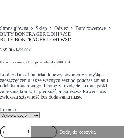
Strona główna
Sklep
Odzież
Buty rowerowe
BUTY BONTRAGER LOHI WSD
BUTY BONTRAGER LOHI WSD
259.00
zł
499.00
zł
Najniższa cena z 30 dni przed obniżką:
499.00
zł
.
Lohi to damski but triathlonowy stworzony z myślą o
zaoszczędzeniu jakże ważnych sekund podczas zmian i
odcinka rowerowego. Pewne zamknięcie na dwa paski
zapewnia komfort i prędkość, a podeszwa PowerTruss
zwiększa sztywność bez dodawania masy.
Rozmiar
Dodaj do koszyka