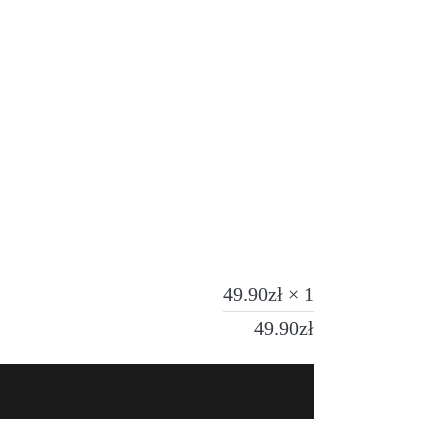
49.90
zł
× 1
49.90
zł