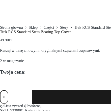
Strona główna
Sklep
Części
Stery
Trek RCS Standard St
Trek RCS Standard Stem Bearing Top Cover
49.90
zł
Ruszaj w trasę z nowymi, oryginalnymi częściami zapasowymi.
2 w magazynie
Twoja cena:
Lista życzeń
Porównaj
SKU:
5328901
Kategoria:
Stery