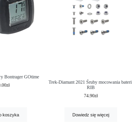
y Bontrager GOtime
Trek-Diamant 2021 Śruby mocowania bateri
9.00
zł
RIB
74.90
zł
o koszyka
Dowiedz się więcej