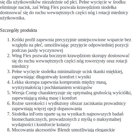
się dla użytkowników niezależnie od płci. Pełne wycięcie w środku
eliminuje nacisk, zaś Wing Flex pozwala krawędziom siodełka
dostosować się do ruchu wewnętrznych części nóg i rotacji miednicy
użytkownika.
Szczegóły produktu
Krótki profil zapewnia precyzyjnie umiejscowione wsparcie bez
względu na płeć, umożliwiając przyjęcie odpowiedniej pozycji
podczas jazdy wyczynowej
Wing Flex pozwala bocznym krawędziom skorupy dostosować
się do ruchu wewnętrznych części nóg rowerzysty oraz rotacji
miednicy
Pełne wycięcie siodełka minimalizuje ucisk tkanki miękkiej,
zapewniając długotrwały komfort i wyniki
Lekka skorupa zapewnia kompromis między masą,
wytrzymałością i pochłanianiem wstrząsów
Wersja Comp charakteryzuje się optymalną grubością wyściółki,
zapewniającą niską masę i komfort
Rożne szerokości i wydłużony obszar zaciskania prowadnicy
zapewniają więcej opcji dopasowania
Siodełka inForm oparte są na wynikach najnowszych badań
biomechanicznych, prowadzonych z myślą o maksymalnej
wydajności i komforcie kolarzy
Mocowania akcesoriów Blendr umożliwiają eleganckie