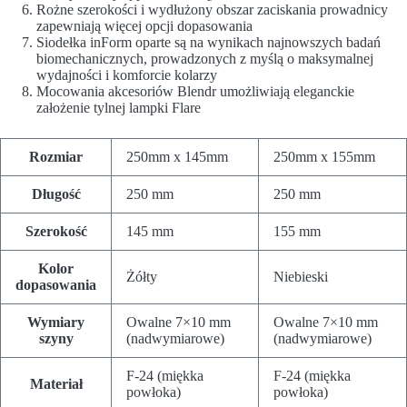
Rożne szerokości i wydłużony obszar zaciskania prowadnicy
zapewniają więcej opcji dopasowania
Siodełka inForm oparte są na wynikach najnowszych badań
biomechanicznych, prowadzonych z myślą o maksymalnej
wydajności i komforcie kolarzy
Mocowania akcesoriów Blendr umożliwiają eleganckie
założenie tylnej lampki Flare
Rozmiar
250mm x 145mm
250mm x 155mm
Długość
250 mm
250 mm
Szerokość
145 mm
155 mm
Kolor
Żółty
Niebieski
dopasowania
Wymiary
Owalne 7×10 mm
Owalne 7×10 mm
szyny
(nadwymiarowe)
(nadwymiarowe)
F-24 (miękka
F-24 (miękka
Materiał
powłoka)
powłoka)