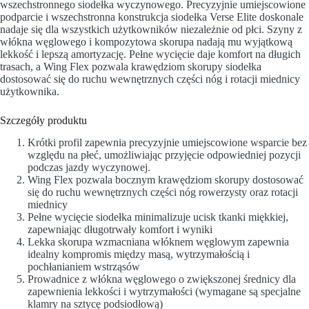
wszechstronnego siodełka wyczynowego. Precyzyjnie umiejscowione
podparcie i wszechstronna konstrukcja siodełka Verse Elite doskonale
nadaje się dla wszystkich użytkowników niezależnie od płci. Szyny z
włókna węglowego i kompozytowa skorupa nadają mu wyjątkową
lekkość i lepszą amortyzację. Pełne wycięcie daje komfort na długich
trasach, a Wing Flex pozwala krawędziom skorupy siodełka
dostosować się do ruchu wewnętrznych części nóg i rotacji miednicy
użytkownika.
Szczegóły produktu
Krótki profil zapewnia precyzyjnie umiejscowione wsparcie bez
względu na płeć, umożliwiając przyjęcie odpowiedniej pozycji
podczas jazdy wyczynowej.
Wing Flex pozwala bocznym krawędziom skorupy dostosować
się do ruchu wewnętrznych części nóg rowerzysty oraz rotacji
miednicy
Pełne wycięcie siodełka minimalizuje ucisk tkanki miękkiej,
zapewniając długotrwały komfort i wyniki
Lekka skorupa wzmacniana włóknem węglowym zapewnia
idealny kompromis między masą, wytrzymałością i
pochłanianiem wstrząsów
Prowadnice z włókna węglowego o zwiększonej średnicy dla
zapewnienia lekkości i wytrzymałości (wymagane są specjalne
klamry na sztycę podsiodłową)