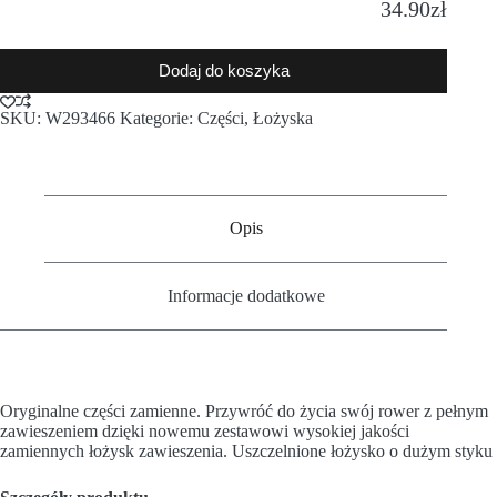
34.90
zł
Dodaj do koszyka
SKU:
W293466
Kategorie:
Części
,
Łożyska
Opis
Informacje dodatkowe
Oryginalne części zamienne.
Przywróć do życia swój rower z pełnym
zawieszeniem dzięki nowemu zestawowi wysokiej jakości
zamiennych łożysk zawieszenia. Uszczelnione łożysko o dużym styku