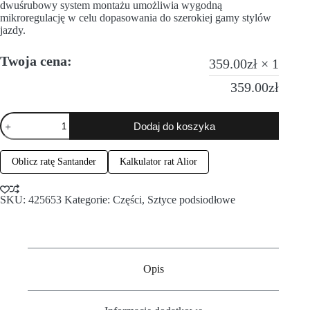
dwuśrubowy system montażu umożliwia wygodną
mikroregulację w celu dopasowania do szerokiej gamy stylów
jazdy.
Twoja cena:
359.00
zł
× 1
359.00
zł
Dodaj do koszyka
Oblicz ratę Santander
Kalkulator rat Alior
SKU:
425653
Kategorie:
Części
,
Sztyce podsiodłowe
Opis