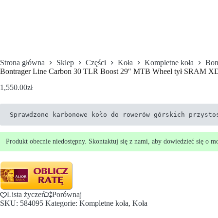
Strona główna
Sklep
Części
Koła
Kompletne koła
Bon
Bontrager Line Carbon 30 TLR Boost 29″ MTB Wheel tył SRAM XD
1,550.00
zł
Sprawdzone karbonowe koło do rowerów górskich przysto
Produkt obecnie niedostępny. Skontaktuj się z nami, aby dowiedzieć się o m
Lista życzeń
Porównaj
SKU:
584095
Kategorie:
Kompletne koła
,
Koła