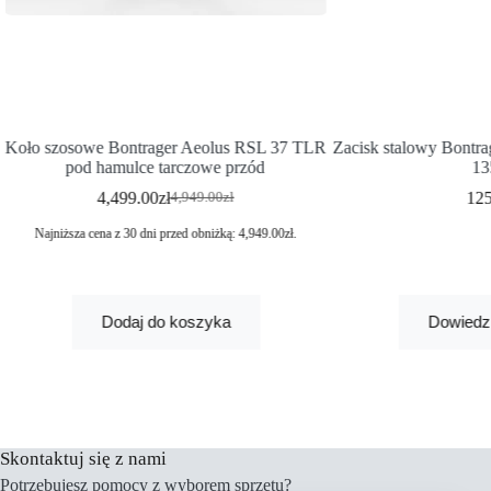
Koło szosowe Bontrager Aeolus RSL 37 TLR
Zacisk stalowy Bontra
pod hamulce tarczowe przód
1
4,499.00
zł
12
4,949.00
zł
Najniższa cena z 30 dni przed obniżką:
4,949.00
zł
.
Dodaj do koszyka
Dowiedz 
Skontaktuj się z nami
Potrzebujesz pomocy z wyborem sprzętu?