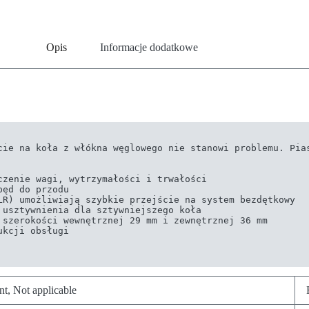
Opis
Informacje dodatkowe
cie na koła z włókna węglowego nie stanowi problemu. Pias
zenie wagi, wytrzymałości i trwałości

ęd do przodu

R) umożliwiają szybkie przejście na system bezdętkowy

usztywnienia dla sztywniejszego koła

szerokości wewnętrznej 29 mm i zewnętrznej 36 mm

kcji obsługi

nt, Not applicable