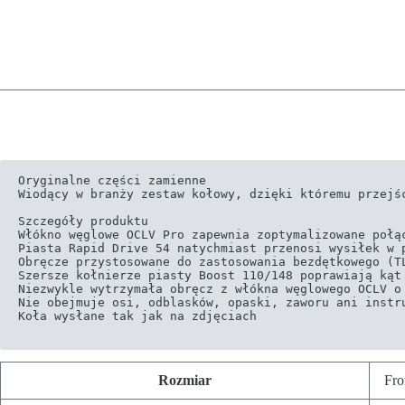
Oryginalne części zamienne

Wiodący w branży zestaw kołowy, dzięki któremu przejś
Szczegóły produktu

Włókno węglowe OCLV Pro zapewnia zoptymalizowane połąc
Piasta Rapid Drive 54 natychmiast przenosi wysiłek w p
Obręcze przystosowane do zastosowania bezdętkowego (TL
Szersze kołnierze piasty Boost 110/148 poprawiają kąt 
Niezwykle wytrzymała obręcz z włókna węglowego OCLV o 
Nie obejmuje osi, odblasków, opaski, zaworu ani instru
Koła wysłane tak jak na zdjęciach

Rozmiar
Fro