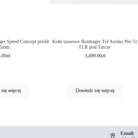
ger Speed Concept przód
Koło szosowe Bontrager Tył Aeolus Pro 51
35mm
TLR pod Tarcze
5.00
zł
3,499.00
zł
się więcej
Dowiedz się więcej
Email: