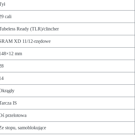
Tył
29 cali
Tubeless Ready (TLR)/clincher
SRAM XD 11/12-rzędowe
148×12 mm
28
14
Okrągły
Tarcza IS
Oś przelotowa
Ze stopu, samoblokujące