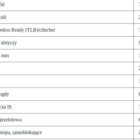
ód
cali
eless Ready (TLR)/clincher
 dotyczy
0 mm
ągły
cza IS
przelotowa
stopu, samoblokujące