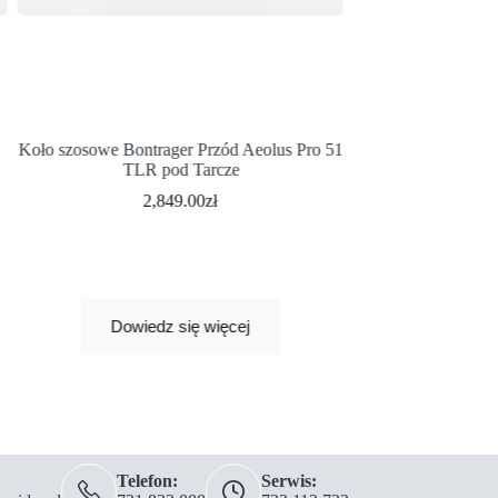
Koło szosowe Bontrager Przód Aeolus Pro 51
Koło przód Bontrage
TLR pod Tarcze
27.5″
2,849.00
zł
3
Dowied
Dowiedz się więcej
Telefon:
Serwis: