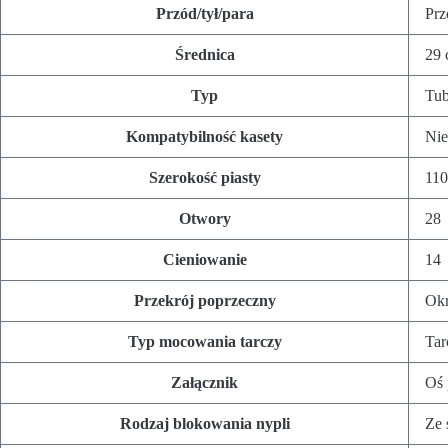
Przód/tył/para
Prz
Średnica
29 
Typ
Tub
Kompatybilność kasety
Nie
Szerokość piasty
11
Otwory
28
Cieniowanie
14
Przekrój poprzeczny
Okr
Typ mocowania tarczy
Tar
Załącznik
Oś 
Rodzaj blokowania nypli
Ze 