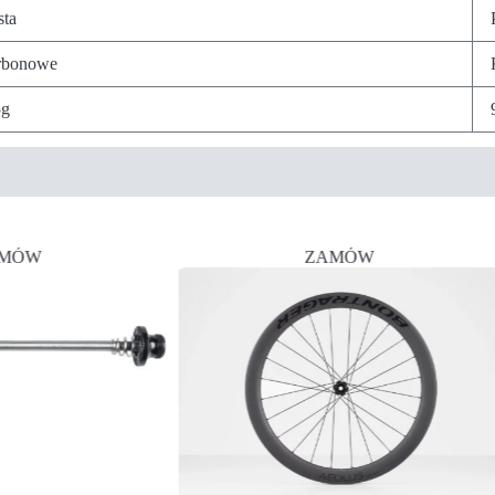
sta
rbonowe
5g
MÓW
ZAMÓW