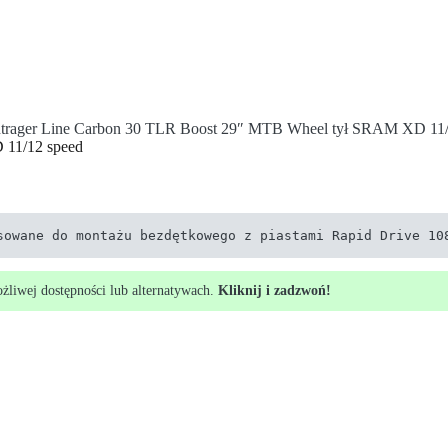
trager Line Carbon 30 TLR Boost 29″ MTB Wheel tył SRAM XD 11/
 11/12 speed
sowane do montażu bezdętkowego z piastami Rapid Drive 10
ożliwej dostępności lub alternatywach.
Kliknij i zadzwoń!