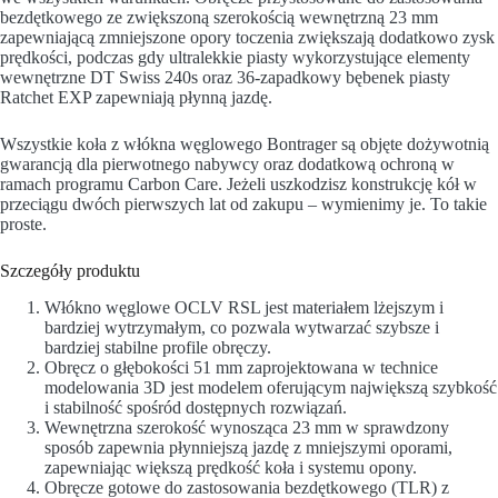
bezdętkowego ze zwiększoną szerokością wewnętrzną 23 mm
zapewniającą zmniejszone opory toczenia zwiększają dodatkowo zysk
prędkości, podczas gdy ultralekkie piasty wykorzystujące elementy
wewnętrzne DT Swiss 240s oraz 36-zapadkowy bębenek piasty
Ratchet EXP zapewniają płynną jazdę.
Wszystkie koła z włókna węglowego Bontrager są objęte dożywotnią
gwarancją dla pierwotnego nabywcy oraz dodatkową ochroną w
ramach programu Carbon Care. Jeżeli uszkodzisz konstrukcję kół w
przeciągu dwóch pierwszych lat od zakupu – wymienimy je. To takie
proste.
Szczegóły produktu
Włókno węglowe OCLV RSL jest materiałem lżejszym i
bardziej wytrzymałym, co pozwala wytwarzać szybsze i
bardziej stabilne profile obręczy.
Obręcz o głębokości 51 mm zaprojektowana w technice
modelowania 3D jest modelem oferującym największą szybkość
i stabilność spośród dostępnych rozwiązań.
Wewnętrzna szerokość wynosząca 23 mm w sprawdzony
sposób zapewnia płynniejszą jazdę z mniejszymi oporami,
zapewniając większą prędkość koła i systemu opony.
Obręcze gotowe do zastosowania bezdętkowego (TLR) z