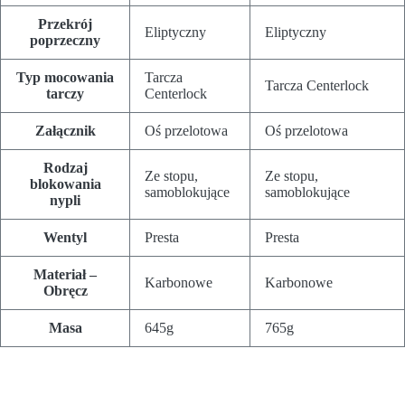
Przekrój
Eliptyczny
Eliptyczny
poprzeczny
Typ mocowania
Tarcza
Tarcza Centerlock
tarczy
Centerlock
Załącznik
Oś przelotowa
Oś przelotowa
Rodzaj
Ze stopu,
Ze stopu,
blokowania
samoblokujące
samoblokujące
nypli
Wentyl
Presta
Presta
Materiał –
Karbonowe
Karbonowe
Obręcz
Masa
645g
765g