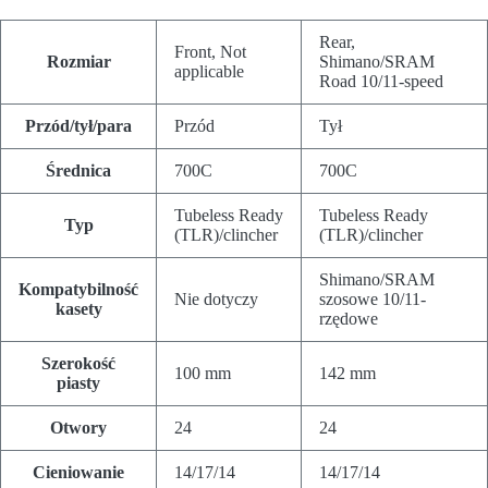
Rear,
Front, Not
Rozmiar
Shimano/SRAM
applicable
Road 10/11-speed
Przód/tył/para
Przód
Tył
Średnica
700C
700C
Tubeless Ready
Tubeless Ready
Typ
(TLR)/clincher
(TLR)/clincher
Shimano/SRAM
Kompatybilność
Nie dotyczy
szosowe 10/11-
kasety
rzędowe
Szerokość
100 mm
142 mm
piasty
Otwory
24
24
Cieniowanie
14/17/14
14/17/14