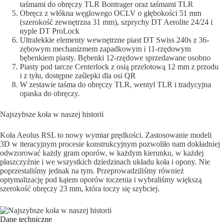
taśmami do obręczy TLR Bontrager oraz taśmami TLR
Obręcz z włókna węglowego OCLV o głębokości 51 mm
(szerokość zewnętrzna 31 mm), szprychy DT Aerolite 24/24 i
nyple DT ProLock
Ultralekkie elementy wewnętrzne piast DT Swiss 240s z 36-
zębowym mechanizmem zapadkowym i 11-rzędowym
bębenkiem piasty. Bębenki 12-rzędowe sprzedawane osobno
Piasty pod tarcze Centerlock z osią przelotową 12 mm z przodu
i z tyłu, dostępne zaślepki dla osi QR
W zestawie taśma do obręczy TLR, wentyl TLR i tradycyjna
opaska do obręczy.
Najszybsze koła w naszej historii
Koła Aeolus RSL to nowy wymiar prędkości. Zastosowanie modeli
3D w iteracyjnym procesie konstrukcyjnym pozwoliło nam dokładniej
odwzorować każdy gram oporów, w każdym kierunku, w każdej
płaszczyźnie i we wszystkich dziedzinach układu koła i opony. Nie
poprzestaliśmy jednak na tym. Przeprowadziliśmy również
optymalizację pod kątem oporów toczenia i wybraliśmy większą
szerokość obręczy 23 mm, która toczy się szybciej.
Dane techniczne