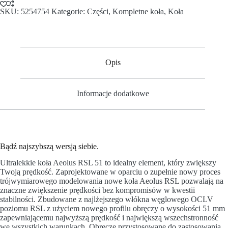
SKU:
5254754
Kategorie:
Części
,
Kompletne koła
,
Koła
Opis
Informacje dodatkowe
Bądź najszybszą wersją siebie.
Ultralekkie koła Aeolus RSL 51 to idealny element, który zwiększy
Twoją prędkość. Zaprojektowane w oparciu o zupełnie nowy proces
trójwymiarowego modelowania nowe koła Aeolus RSL pozwalają na
znaczne zwiększenie prędkości bez kompromisów w kwestii
stabilności. Zbudowane z najlżejszego włókna węglowego OCLV
poziomu RSL z użyciem nowego profilu obręczy o wysokości 51 mm
zapewniającemu najwyższą prędkość i największą wszechstronność
we wszystkich warunkach. Obręcze przystosowane do zastosowania