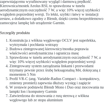
zapewniającemu wyrafinowany wygląd i darmową prędkość.
Kierownica/mostek Aeolus RSL to sprawdzona w tunelu
aerodynamicznym oszczędność 7 W, a więc 10% więcej szybkości
względem poprzedniej wersji. To lekki, szybki i łatwy w instalacji
zestaw, a dodatkowo zgodny z Blendr, dzięki czemu bezproblemowo
zamocujesz lampkę lub urządzenie Garmin.
Szczegóły produktu
Konstrukcja z włókna węglowego OCLV jest superlekka,
wytrzymała i pochłania wstrząsy
Budowa zintegrowanej kierownicy/mostka poprawia
właściwości aerodynamiczna i ogranicza masę
Sprawdzona w tunelu aerodynamicznym oszczędność 7 W, a
więc 10% więcej szybkości względem poprzedniej wersji
Zintegrowany system zarządzania linkami i przewodami
trzymany pewnie przez śrubę heksagonalną M4, dokręcaną z
momentem 5 Nm
Profil VR-C (ang. Variable-Radius Compact – kompaktowy,
zmienny promień) zapewnia dłuższy wysięg i zagięcie
W zestawie podstawki Blendr Mono i Duo oraz mocowania na
lampki Ion i komputery Garmin
Zatwierdzona do stosowania z rurą sterową z włókna
węglowego lub ze stopu aluminium