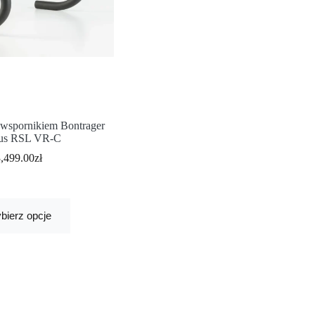
 wspornikiem Bontrager
us RSL VR-C
3,499.00
zł
bierz opcje