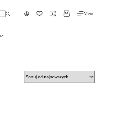
Menu
aż