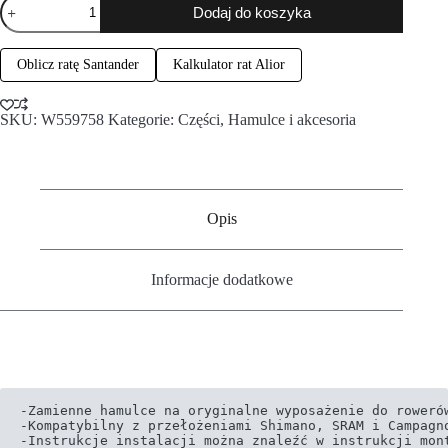
Dodaj do koszyka
Oblicz ratę Santander
Kalkulator rat Alior
SKU:
W559758
Kategorie:
Części
,
Hamulce i akcesoria
Opis
Informacje dodatkowe
-Zamienne hamulce na oryginalne wyposażenie do rowerów
-Kompatybilny z przełożeniami Shimano, SRAM i Campagno
-Instrukcje instalacji można znaleźć w instrukcji mon