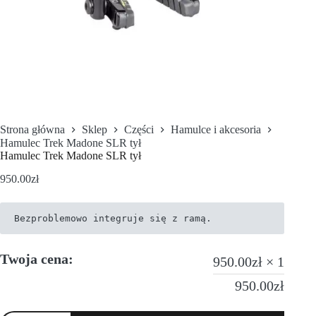
Strona główna
Sklep
Części
Hamulce i akcesoria
Hamulec Trek Madone SLR tył
Hamulec Trek Madone SLR tył
950.00
zł
Bezproblemowo integruje się z ramą.
Twoja cena:
950.00
zł
× 1
950.00
zł