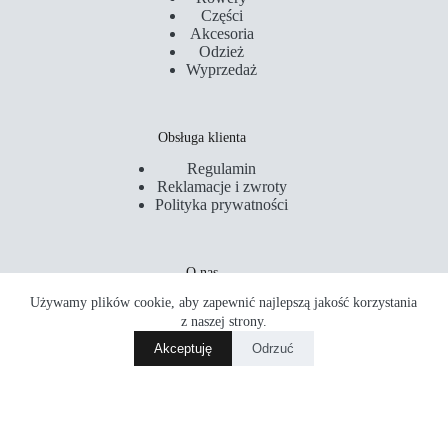
Części
Akcesoria
Odzież
Wyprzedaż
Obsługa klienta
Regulamin
Reklamacje i zwroty
Polityka prywatności
O nas
Używamy plików cookie, aby zapewnić najlepszą jakość korzystania
Kontakt
Serwis
z naszej strony.
Sklepy
Hamulec Trek Madone SLR tył
Akceptuję
Odrzuć
Dodaj do koszyka
Akademia Rowerowa
950.00
zł
Copyright © 2026 PM Rider