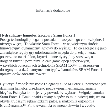
Informacje dodatkowe
Hydrauliczny hamulec tarczowy Sram Force 1
Postęp technologii polega na posiadaniu wszystkiego co niezbędne. I
niczego więcej. To właśnie Sram Force 1 w największym skrócie.
Innowacyjny, dynamiczny, gotowy do wyścigu. To co zaczęło się jako
zmieniające reguły gry udoskonalenie napędu do przełaju, teraz
poszerzono na triathlon, kryteria i inne dyscypliny szosowe, na
drogach bitych i poza nimi. Z całą gamą opcji napędowych,
wszystkich połączonych technologią SRAM 1X™, i najszerszym
dostępnym na dziś asortymentem typów hamulców, SRAM Force 1
uprasza doświadczanie roweru.
By uczynić zadość prostocie i elegancji SRAM Force 1, potrzebna jest
dźwignia hamulca przedniego pozbawiona mechanizmu zmiany
biegów. Estetyka to nie jedyny powód, by wybrać dźwignię hamulca
Sram Force 1. Brak łopatki zmiany biegów to m.in. więcej miejsca na
okryte grubszymi rękawiczkami palce, a znakomita ergonomia
ErgoDynamics™ Fit to gwarancja pewnego chwytu i wygody.