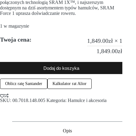
połączonych technologią SRAM 1X™, i najszerszym
dostępnym na dziś asortymentem typów hamulców, SRAM
Force 1 uprasza doświadczanie roweru.
1 w magazynie
Twoja cena:
1,849.00
zł
× 1
1,849.00
zł
Dodaj do koszyka
Oblicz ratę Santander
Kalkulator rat Alior
SKU:
00.7018.148.005
Kategoria:
Hamulce i akcesoria
Opis