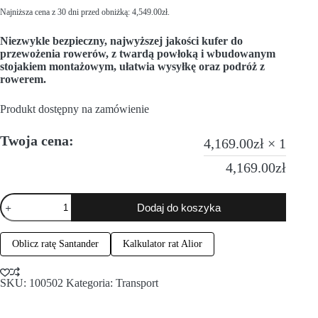
Najniższa cena z 30 dni przed obniżką:
4,549.00
zł
.
Niezwykle bezpieczny, najwyższej jakości kufer do
przewożenia rowerów, z twardą powłoką i wbudowanym
stojakiem montażowym, ułatwia wysyłkę oraz podróż z
rowerem.
Produkt dostępny na zamówienie
Twoja cena:
4,169.00
zł
× 1
4,169.00
zł
Dodaj do koszyka
Oblicz ratę Santander
Kalkulator rat Alior
SKU:
100502
Kategoria:
Transport