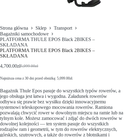
Strona główna
Sklep
Transport
Bagażniki samochodowe
PLATFORMA THULE EPOS Black 2BIKES –
SKŁADANA
PLATFORMA THULE EPOS Black 2BIKES –
SKŁADANA
4,700.00
zł
5,099.00
zł
Najniższa cena z 30 dni przed obniżką:
5,099.00
zł
.
Bagażnik Thule Epos pasuje do wszystkich typów rowerów, a
jego obsługa jest łatwa i wygodna. Załadunek rowerów
odbywa się prawie bez wysiłku dzięki innowacyjnemu
systemowi teleskopowego mocowania rowerów. Ramiona
pozwalają chwycić rower w dowolnym miejscu na ramie lub na
tylnym kole. Możesz zamocować i zdjąć do dwóch rowerów w
dowolnej kolejności — ten system pasuje do wszystkich
rodzajów ram i geometrii, w tym do rowerów elektrycznych,
górskich, szutrowych, a także do rowerów z błotnikami i