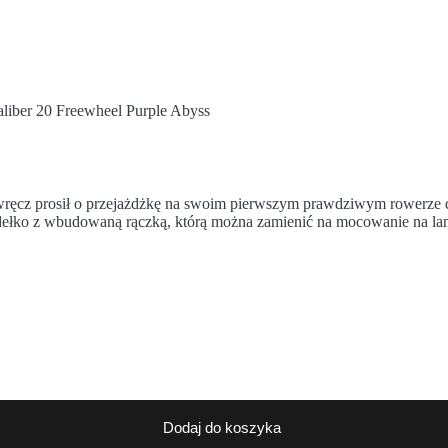
liber 20 Freewheel Purple Abyss
wręcz prosił o przejażdżkę na swoim pierwszym prawdziwym rowerze d
dełko z wbudowaną rączką, którą można zamienić na mocowanie na lamp
Dodaj do koszyka