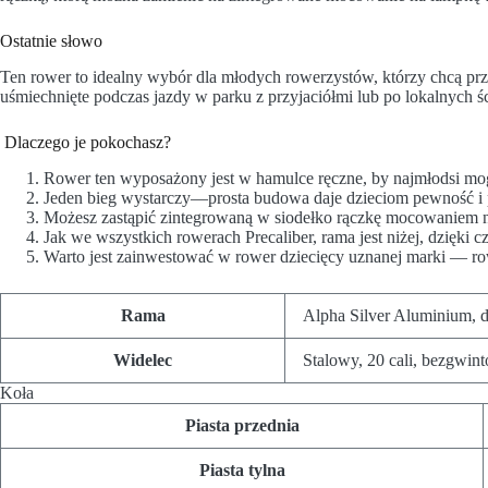
Ostatnie słowo
Ten rower to idealny wybór dla młodych rowerzystów, którzy chcą przej
uśmiechnięte podczas jazdy w parku z przyjaciółmi lub po lokalnych 
Dlaczego je pokochasz?
Rower ten wyposażony jest w hamulce ręczne, by najmłodsi mogl
Jeden bieg wystarczy—prosta budowa daje dzieciom pewność i
Możesz zastąpić zintegrowaną w siodełko rączkę mocowaniem n
Jak we wszystkich rowerach Precaliber, rama jest niżej, dzięki cz
Warto jest zainwestować w rower dziecięcy uznanej marki — rowe
Rama
Alpha Silver Aluminium, d
Widelec
Stalowy, 20 cali, bezgwint
Koła
Piasta przednia
Piasta tylna