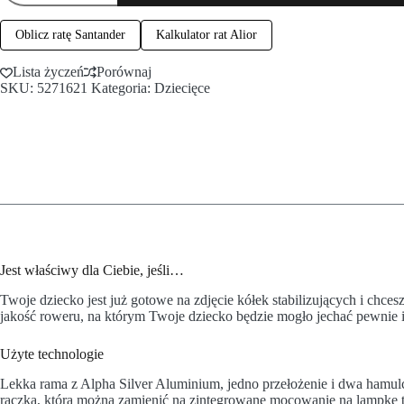
Oblicz ratę Santander
Kalkulator rat Alior
Lista życzeń
Porównaj
SKU:
5271621
Kategoria:
Dziecięce
Jest właściwy dla Ciebie, jeśli…
Twoje dziecko jest już gotowe na zdjęcie kółek stabilizujących i chc
jakość roweru, na którym Twoje dziecko będzie mogło jechać pewnie 
Użyte technologie
Lekka rama z Alpha Silver Aluminium, jedno przełożenie i dwa hamu
rączką, którą można zamienić na zintegrowane mocowanie na lampkę ty