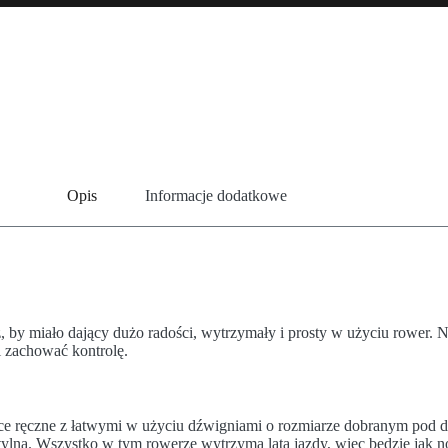
Opis
Informacje dodatkowe
esz, by miało dający dużo radości, wytrzymały i prosty w użyciu rower
i zachować kontrolę.
lce ręczne z łatwymi w użyciu dźwigniami o rozmiarze dobranym pod 
lną. Wszystko w tym rowerze wytrzyma lata jazdy, więc będzie jak no