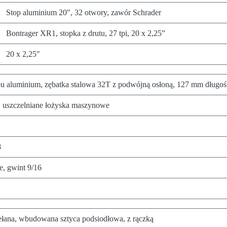
Stop aluminium 20″, 32 otwory, zawór Schrader
Bontrager XR1, stopka z drutu, 27 tpi, 20 x 2,25”
20 x 2,25″
u aluminium, zębatka stalowa 32T z podwójną osłoną, 127 mm długoś
 uszczelniane łożyska maszynowe
8
te, gwint 9/16
ełana, wbudowana sztyca podsiodłowa, z rączką