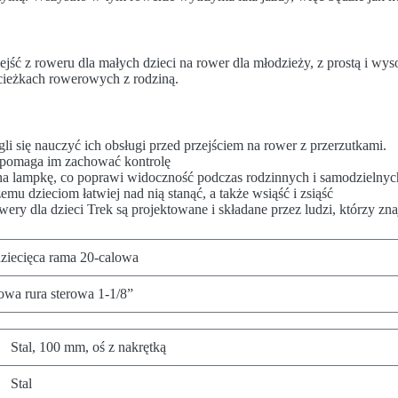
ść z roweru dla małych dzieci na rower dla młodzieży, z prostą i wyso
ścieżkach rowerowych z rodziną.
i się nauczyć ich obsługi przed przejściem na rower z przerzutkami.
 pomaga im zachować kontrolę
a lampkę, co poprawi widoczność podczas rodzinnych i samodzielny
emu dzieciom łatwiej nad nią stanąć, a także wsiąść i zsiąść
ry dla dzieci Trek są projektowane i składane przez ludzi, którzy zna
ziecięca rama 20-calowa
owa rura sterowa 1-1/8”
Stal, 100 mm, oś z nakrętką
Stal