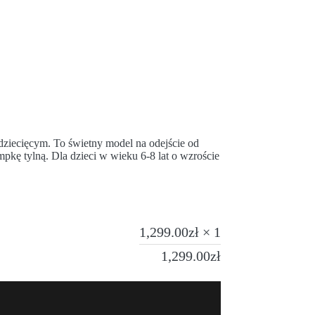
ziecięcym. To świetny model na odejście od
kę tylną. Dla dzieci w wieku 6-8 lat o wzroście
1,299.00
zł
× 1
1,299.00
zł