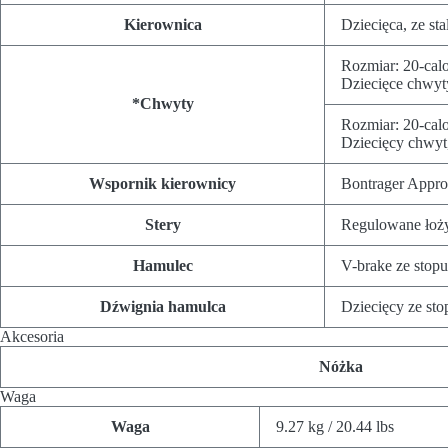
Kierownica
Dziecięca, ze st
Rozmiar:
20-cal
Dziecięce chwyt
*Chwyty
Rozmiar:
20-cal
Dziecięcy chwyt
Wspornik kierownicy
Bontrager Appro
Stery
Regulowane łoż
Hamulec
V-brake ze stop
Dźwignia hamulca
Dziecięcy ze st
Akcesoria
Nóżka
Waga
Waga
9.27 kg / 20.44 lbs