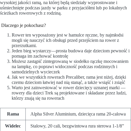
wysokiej jakości ramą, na której będą siedziały wyprostowane i
uśmiechnięte podczas jazdy w parku z przyjaciółmi lub po lokalnych
ścieżkach rowerowych z rodziną.
Dlaczego je pokochasz?
Rower ten wyposażony jest w hamulce ręczne, by najmłodsi
mogli się nauczyć ich obsługi przed przejściem na rower z
przerzutkami.
Jeden bieg wystarczy—prosta budowa daje dzieciom pewność i
pomaga im zachować kontrolę
Możesz zastąpić zintegrowaną w siodełko rączkę mocowaniem
na lampkę, co poprawi widoczność podczas rodzinnych i
samodzielnych wycieczek
Jak we wszystkich rowerach Precaliber, rama jest niżej, dzięki
czemu dzieciom łatwiej nad nią stanąć, a także wsiąść i zsiąść
Warto jest zainwestować w rower dziecięcy uznanej marki —
rowery dla dzieci Trek są projektowane i składane przez ludzi,
którzy znają się na rowerach
Rama
Alpha Silver Aluminium, dziecięca rama 20-calowa
Widelec
Stalowy, 20 cali, bezgwintowa rura sterowa 1-1/8”