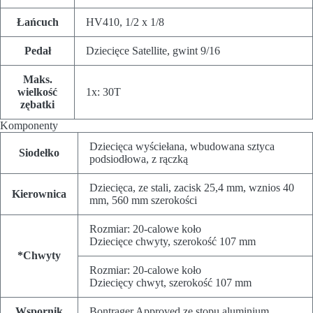
Łańcuch
HV410, 1/2 x 1/8
Pedał
Dziecięce Satellite, gwint 9/16
Maks.
wielkość
1x: 30T
zębatki
Komponenty
Dziecięca wyściełana, wbudowana sztyca
Siodełko
podsiodłowa, z rączką
Dziecięca, ze stali, zacisk 25,4 mm, wznios 40
Kierownica
mm, 560 mm szerokości
Rozmiar:
20-calowe koło
Dziecięce chwyty, szerokość 107 mm
*Chwyty
Rozmiar:
20-calowe koło
Dziecięcy chwyt, szerokość 107 mm
Wspornik
Bontrager Approved ze stopu aluminium,