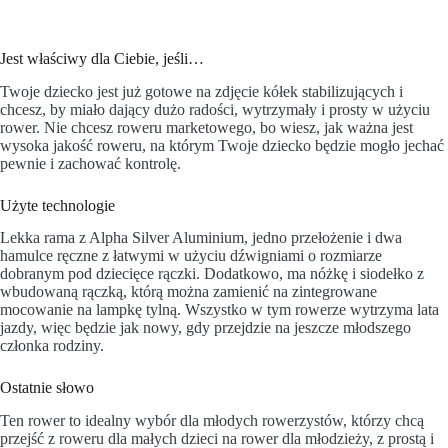
Jest właściwy dla Ciebie, jeśli…
Twoje dziecko jest już gotowe na zdjęcie kółek stabilizujących i
chcesz, by miało dający dużo radości, wytrzymały i prosty w użyciu
rower. Nie chcesz roweru marketowego, bo wiesz, jak ważna jest
wysoka jakość roweru, na którym Twoje dziecko będzie mogło jechać
pewnie i zachować kontrolę.
Użyte technologie
Lekka rama z Alpha Silver Aluminium, jedno przełożenie i dwa
hamulce ręczne z łatwymi w użyciu dźwigniami o rozmiarze
dobranym pod dziecięce rączki. Dodatkowo, ma nóżkę i siodełko z
wbudowaną rączką, którą można zamienić na zintegrowane
mocowanie na lampkę tylną. Wszystko w tym rowerze wytrzyma lata
jazdy, więc będzie jak nowy, gdy przejdzie na jeszcze młodszego
członka rodziny.
Ostatnie słowo
Ten rower to idealny wybór dla młodych rowerzystów, którzy chcą
przejść z roweru dla małych dzieci na rower dla młodzieży, z prostą i