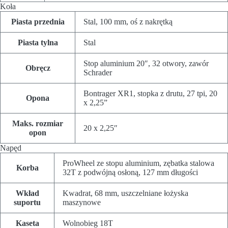
Koła
Piasta przednia
Stal, 100 mm, oś z nakrętką
Piasta tylna
Stal
Stop aluminium 20″, 32 otwory, zawór
Obręcz
Schrader
Bontrager XR1, stopka z drutu, 27 tpi, 20
Opona
x 2,25”
Maks. rozmiar
20 x 2,25″
opon
Napęd
ProWheel ze stopu aluminium, zębatka stalowa
Korba
32T z podwójną osłoną, 127 mm długości
Wkład
Kwadrat, 68 mm, uszczelniane łożyska
suportu
maszynowe
Kaseta
Wolnobieg 18T