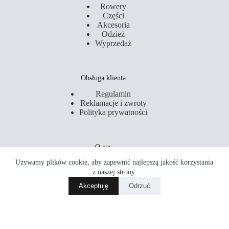
Rowery
Części
Akcesoria
Odzież
Wyprzedaż
Obsługa klienta
Regulamin
Reklamacje i zwroty
Polityka prywatności
O nas
Używamy plików cookie, aby zapewnić najlepszą jakość korzystania
Kontakt
Serwis
z naszej strony.
Sklepy
Akceptuję
Odrzuć
Akademia Rowerowa
Copyright © 2026 PM Rider