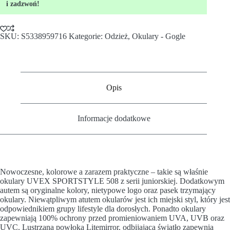
i zadzwoń!
SKU:
S5338959716
Kategorie:
Odzież
,
Okulary - Gogle
Opis
Informacje dodatkowe
Nowoczesne, kolorowe a zarazem praktyczne – takie są właśnie
okulary UVEX SPORTSTYLE 508 z serii juniorskiej. Dodatkowym
autem są oryginalne kolory, nietypowe logo oraz pasek trzymający
okulary. Niewątpliwym atutem okularów jest ich miejski styl, który jest
odpowiednikiem grupy lifestyle dla dorosłych. Ponadto okulary
zapewniają 100% ochrony przed promieniowaniem UVA, UVB oraz
UVC. Lustrzana powłoka Litemirror, odbijająca światło zapewnia