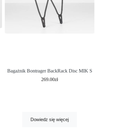
Bagażnik Bontrager BackRack Disc MIK S
BUTY BONT
DAMSK
269.00
zł
199.
Najniższa cena z 30 
Dowiedz się więcej
Wybi