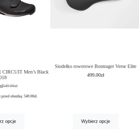
Siodełko rowerowe Bontrager Verse Elite
IRCUIT Men’s Black
499.00
zł
018
zł
549.00
zł
i przed obniżką:
549.00
zł
.
rz opcje
Wybierz opcje