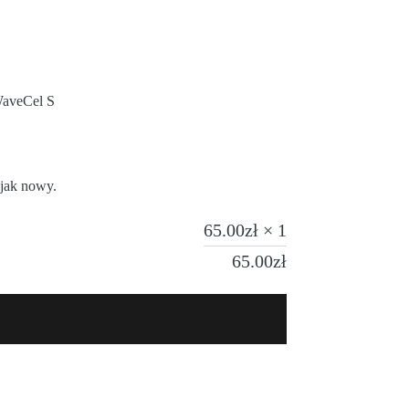
WaveCel S
 jak nowy.
65.00
zł
× 1
65.00
zł