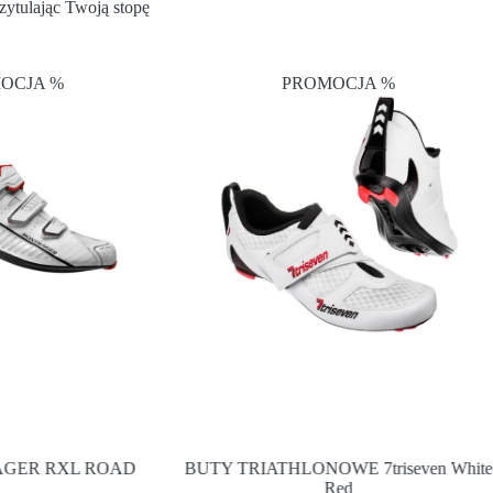
zytulając Twoją stopę
OCJA %
PROMOCJA %
AGER RXL ROAD
BUTY TRIATHLONOWE 7triseven White
Red