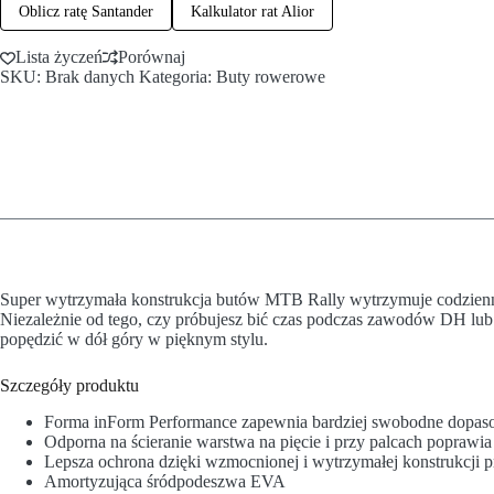
Oblicz ratę Santander
Kalkulator rat Alior
Lista życzeń
Porównaj
SKU:
Brak danych
Kategoria:
Buty rowerowe
Super wytrzymała konstrukcja butów MTB Rally wytrzymuje codzienne t
Niezależnie od tego, czy próbujesz bić czas podczas zawodów DH lub 
popędzić w dół góry w pięknym stylu.
Szczegóły produktu
Forma inForm Performance zapewnia bardziej swobodne dopasow
Odporna na ścieranie warstwa na pięcie i przy palcach poprawi
Lepsza ochrona dzięki wzmocnionej i wytrzymałej konstrukcji p
Amortyzująca śródpodeszwa EVA