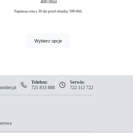
400.00
zł
549.
Najniższa cena z 30 dni przed obniżką:
599.00
zł
.
Najniższa cena z 30 
Wybi
Wybierz opcje
Telefon:
Serwis:
rider.pl
721 833 888
722 112 722
erowa