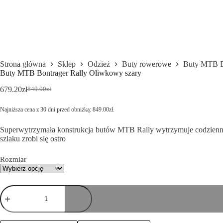
Strona główna
Sklep
Odzież
Buty rowerowe
Buty MTB B
Buty MTB Bontrager Rally Oliwkowy szary
679.20
zł
849.00
zł
Najniższa cena z 30 dni przed obniżką:
849.00
zł
.
Superwytrzymała konstrukcja butów MTB Rally wytrzymuje codzienne t
szlaku zrobi się ostro
Rozmiar