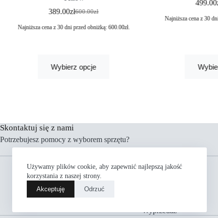
499.00
389.00
zł
600.00
zł
Najniższa cena z 30 dn
Najniższa cena z 30 dni przed obniżką:
600.00
zł
.
Wybierz opcje
Wybie
Skontaktuj się z nami
Potrzebujesz pomocy z wyborem sprzętu?
Menu
Używamy plików cookie, aby zapewnić najlepszą jakość
Rowery
korzystania z naszej strony.
Części
Akceptuję
Odrzuć
Akcesoria
Odzież
Wyprzedaż