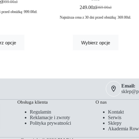
zł
999.00
zł
249.00
zł
369.00
zł
i przed obniżką:
999.00
zł
.
Najniższa cena z 30 dni przed obniżką:
369.00
zł
.
rz opcje
Wybierz opcje
Email:
sklep@pm
Obsługa klienta
O nas
Regulamin
Kontakt
Reklamacje i zwroty
Serwis
Polityka prywatności
Sklepy
Akademia Row