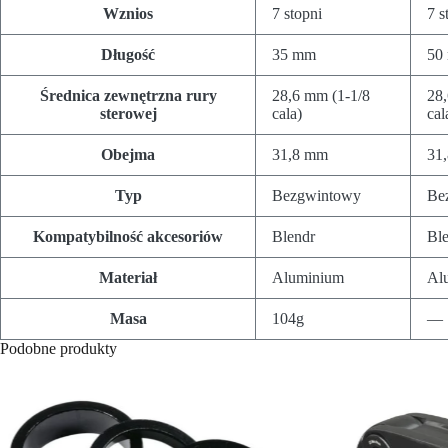
Wznios
7 stopni
7 s
Długość
35 mm
50
Średnica zewnętrzna rury
28,6 mm (1-1/8
28,
sterowej
cala)
cal
Obejma
31,8 mm
31
Typ
Bezgwintowy
Be
Kompatybilność akcesoriów
Blendr
Bl
Materiał
Aluminium
Al
Masa
104g
—
Podobne produkty