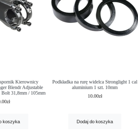
pornik Kierownicy
Podkładka na rurę widelca Stronglight 1 cal
er Blendr Adjustable
aluminium 1 szt. 10mm
h Bolt 31,8mm / 105mm
10.00
zł
0.00
zł
o koszyka
Dodaj do koszyka