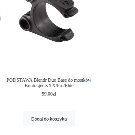
PODSTAWA Blendr Duo Base do mostków
MOCOWANIE B
Bontrager XXX/Pro/Elite
DLA GAR
59.00
zł
Dodaj
Dodaj do koszyka