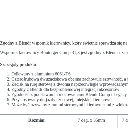
Zgodny z Blendr wspornik kierownicy, który świetnie sprawdza się n
Wspornik kierownicy Bontrager Comp 31,8 jest zgodny z Blendr i za
Szczegóły produktu
Odlewany z aluminium 6061-T6
Czterośrubowa dwuzaciskowa obejma zachowuje sztywność, a j
Zacisk na rurę sterową z dwoma naprzeciwlegle wprowadzanym
Zgodny z Blendr dla bezproblemowej integracji akcesoriów
Zgodność z podstawami i mocowaniami Blendr Comp i Legacy E
Przystosowany do jazdy szosowej, miejskiej i terenowej
Może być używany z rurami sterowymi i kierownicami z włók
Rozmiar
7 deg. x 35mm
7 