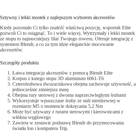
Sztywny i lekki mostek z najlepszym wyborem akcesoriów
Kiedy pozostało Ci tylko znaleźć właściwą pozycję, wspornik Elite
pozwoli Ci to osiągnąć. To i wiele więcej. Wytrzymały i lekki mostek
ze stopu to najmocniejszy filar Twojego roweru. Oferuje integrację z
systemem Blendr, a co za tym idzie eleganckie mocowanie
akcesoriów.
Szczegóły produktu
Łatwa integracja akcesoriów z pomocą Blendr Elite
Korpus z kutego stopu 3D aluminium 6061-T6
Czterośrubowa dwuzaciskowa obejma zachowuje sztywność, a
jednocześnie zmniejsza masę
Obejma rury sterowej z dwoma naprzeciwległymi śrubami
Wykorzystuje wpuszczane śruby ze stali nierdzewnej w
rozmiarze M5 o momencie dokręcania 5,2 Nm
Może być używany z rurami sterowymi i kierownicami z
włókna węglowego
Zawiera w zestawie podstawę Blendr do przymocowania
światła Ion i komputera Trip.