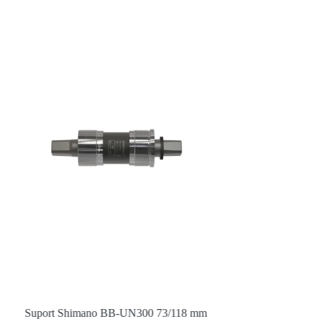
Suport Shimano BB-UN300 73/118 mm
Suport Shi