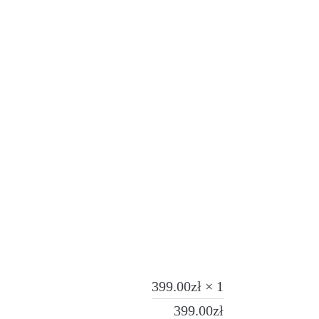
399.00
zł
× 1
399.00
zł