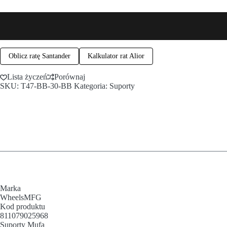
Oblicz ratę Santander
Kalkulator rat Alior
Lista życzeń
Porównaj
SKU:
T47-BB-30-BB
Kategoria:
Suporty
Marka
WheelsMFG
Kod produktu
811079025968
Suporty Mufa