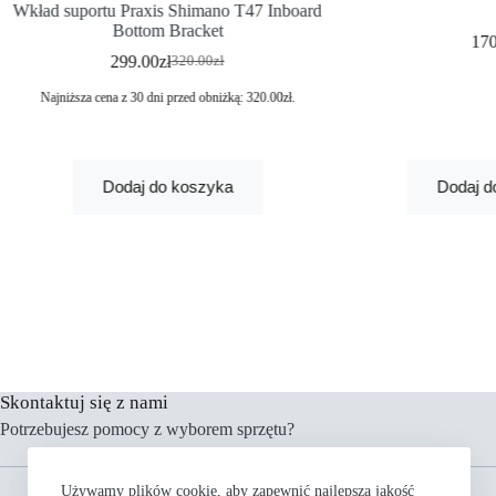
Wkład suportu Praxis Shimano T47 Inboard
Bottom Bracket
17
299.00
zł
320.00
zł
Najniższa cena z 30 dni przed obniżką:
320.00
zł
.
Dodaj do koszyka
Dodaj d
Skontaktuj się z nami
Potrzebujesz pomocy z wyborem sprzętu?
Menu
Używamy plików cookie, aby zapewnić najlepszą jakość