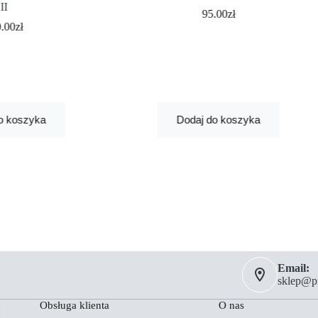
II
95.00
zł
0.00
zł
o koszyka
Dodaj do koszyka
Email:
sklep@pm
Obsługa klienta
O nas