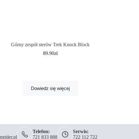
Górny zespół sterów Trek Knock Block
Czapka Trek
89.90
zł
103.
Najniższa cena z 30 
Dowiedz się więcej
Dodaj
Telefon:
Serwis:
rider.pl
721 833 888
722 112 722