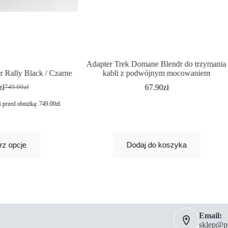
Adapter Trek Domane Blendr do trzymania
 Rally Black / Czarne
kabli z podwójnym mocowaniem
zł
67.90
zł
749.00
zł
i przed obniżką:
749.00
zł
.
rz opcje
Dodaj do koszyka
Email:
sklep@pm