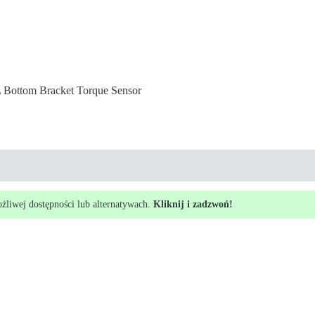
Bottom Bracket Torque Sensor
ożliwej dostępności lub alternatywach.
Kliknij i zadzwoń!