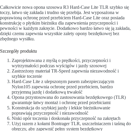
Całkowicie nowa opona szosowa R3 Hard-Case Lite TLR szybko się
toczy, łatwo się zakłada i trudno się przebija. Jest wyposażona w
poprawioną ochronę przed przebiciem Hard-Case Lite oraz posiada
konstrukcję o płytkim bieżniku dla zapewnienia przyczepności i
pewności w każdym zakręcie. Dodatkowo bardzo łatwo się ją zakłada,
dzięki czemu zapewnia wszystkie zalety opony bezdętkowej bez
zbędnego wysiłku.
Szczegóły produktu
Zaprojektowana z myślą o prędkości, przyczepności i
wytrzymałości podczas wyścigów i jazdy szosowej
Zastrzeżony materiał TR-Speed zapewnia niezawodność i
szybkie toczenie
Hard-Case Lite z ulepszonym pasem zabezpieczającym
Nylon105 zapewnia ochronę przed przebiciem, bardzo
przyjemną jazdę i dodatkową trwałość
Opona przystosowana do zastosowania bezdętkowego (TLR)
gwarantuje łatwy montaż i ochronę przed przebiciami
Konstrukcja do szybkiej jazdy i lekkie bieżnikowanie
poprawiają przyczepność i niezawodność
Niski opór toczenia i doskonała przyczepność na zakrętach
Użyj razem z kołami Bontrager TLR, uszczelniaczem i taśmą do
obręczy, aby zapewnić pełny system bezdętkowy