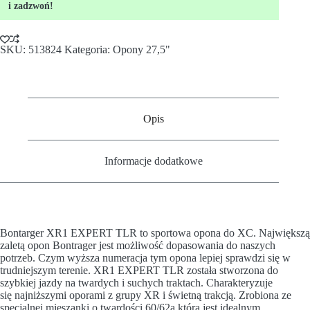
i zadzwoń!
SKU:
513824
Kategoria:
Opony 27,5"
Opis
Informacje dodatkowe
Bontarger XR1 EXPERT TLR to sportowa opona do XC. Największą
zaletą opon Bontrager jest możliwość dopasowania do naszych
potrzeb. Czym wyższa numeracja tym opona lepiej sprawdzi się w
trudniejszym terenie. XR1 EXPERT TLR została stworzona do
szybkiej jazdy na twardych i suchych traktach. Charakteryzuje
się najniższymi oporami z grupy XR i świetną trakcją. Zrobiona ze
specjalnej mieszanki o twardości 60/62a która jest idealnym