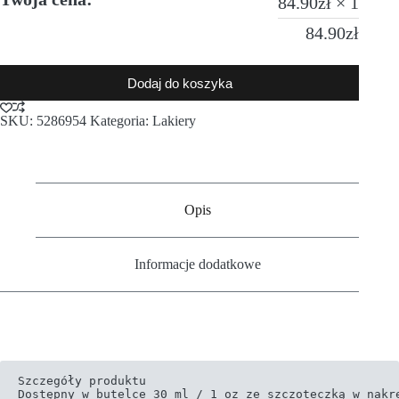
84.90
zł
× 1
84.90
zł
Dodaj do koszyka
SKU:
5286954
Kategoria:
Lakiery
Opis
Informacje dodatkowe
Szczegóły produktu

Dostępny w butelce 30 ml / 1 oz ze szczoteczką w nakrę