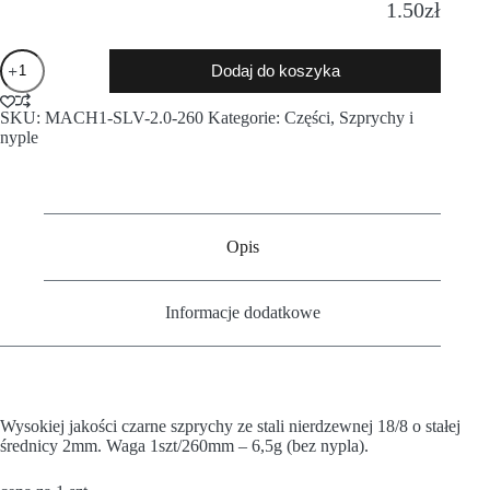
1.50
zł
Dodaj do koszyka
SKU:
MACH1-SLV-2.0-260
Kategorie:
Części
,
Szprychy i
nyple
Opis
Informacje dodatkowe
Wysokiej jakości czarne szprychy ze stali nierdzewnej 18/8 o stałej
średnicy 2mm. Waga 1szt/260mm – 6,5g (bez nypla).