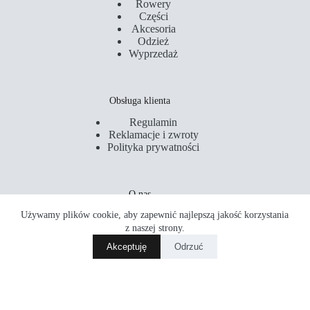
Rowery
Części
Akcesoria
Odzież
Wyprzedaż
Obsługa klienta
Regulamin
Reklamacje i zwroty
Polityka prywatności
O nas
Używamy plików cookie, aby zapewnić najlepszą jakość korzystania
Kontakt
Serwis
z naszej strony.
Sklepy
Akceptuję
Odrzuć
Akademia Rowerowa
Copyright © 2026 PM Rider