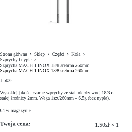
Strona główna
Sklep
Części
Koła
Szprychy i nyple
Szprycha MACH 1 INOX 18/8 srebrna 260mm
Szprycha MACH 1 INOX 18/8 srebrna 260mm
1.50
zł
Wysokiej jakości czarne szprychy ze stali nierdzewnej 18/8 o
stałej średnicy 2mm. Waga 1szt/260mm – 6,5g (bez nypla).
64 w magazynie
Twoja cena:
1.50
zł
× 1