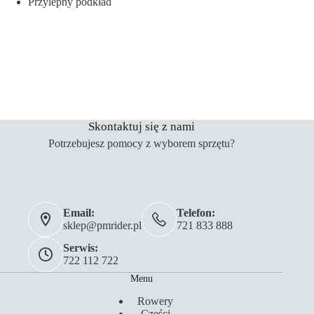
Przylepny podkład
Skontaktuj się z nami
Potrzebujesz pomocy z wyborem sprzętu?
Email:
Telefon:
sklep@pmrider.pl
721 833 888
Serwis:
722 112 722
Menu
Rowery
Części