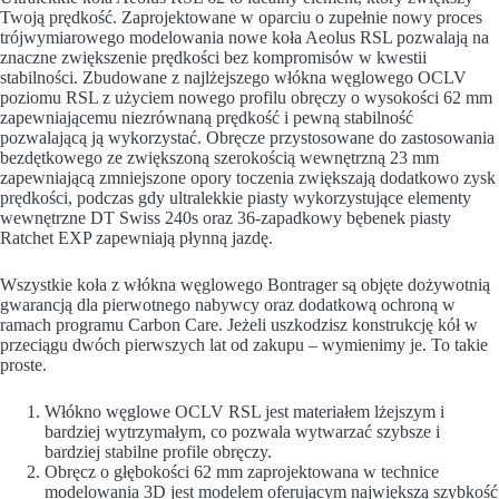
Twoją prędkość. Zaprojektowane w oparciu o zupełnie nowy proces
trójwymiarowego modelowania nowe koła Aeolus RSL pozwalają na
znaczne zwiększenie prędkości bez kompromisów w kwestii
stabilności. Zbudowane z najlżejszego włókna węglowego OCLV
poziomu RSL z użyciem nowego profilu obręczy o wysokości 62 mm
zapewniającemu niezrównaną prędkość i pewną stabilność
pozwalającą ją wykorzystać. Obręcze przystosowane do zastosowania
bezdętkowego ze zwiększoną szerokością wewnętrzną 23 mm
zapewniającą zmniejszone opory toczenia zwiększają dodatkowo zysk
prędkości, podczas gdy ultralekkie piasty wykorzystujące elementy
wewnętrzne DT Swiss 240s oraz 36-zapadkowy bębenek piasty
Ratchet EXP zapewniają płynną jazdę.
Wszystkie koła z włókna węglowego Bontrager są objęte dożywotnią
gwarancją dla pierwotnego nabywcy oraz dodatkową ochroną w
ramach programu Carbon Care. Jeżeli uszkodzisz konstrukcję kół w
przeciągu dwóch pierwszych lat od zakupu – wymienimy je. To takie
proste.
Włókno węglowe OCLV RSL jest materiałem lżejszym i
bardziej wytrzymałym, co pozwala wytwarzać szybsze i
bardziej stabilne profile obręczy.
Obręcz o głębokości 62 mm zaprojektowana w technice
modelowania 3D jest modelem oferującym największą szybkość