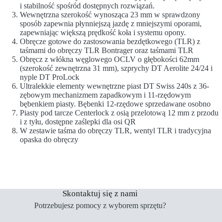
i stabilność spośród dostępnych rozwiązań.
Wewnętrzna szerokość wynosząca 23 mm w sprawdzony
sposób zapewnia płynniejszą jazdę z mniejszymi oporami,
zapewniając większą prędkość koła i systemu opony.
Obręcze gotowe do zastosowania bezdętkowego (TLR) z
taśmami do obręczy TLR Bontrager oraz taśmami TLR
Obręcz z włókna węglowego OCLV o głębokości 62mm
(szerokość zewnętrzna 31 mm), szprychy DT Aerolite 24/24 i
nyple DT ProLock
Ultralekkie elementy wewnętrzne piast DT Swiss 240s z 36-
zębowym mechanizmem zapadkowym i 11-rzędowym
bębenkiem piasty. Bębenki 12-rzędowe sprzedawane osobno
Piasty pod tarcze Centerlock z osią przelotową 12 mm z przodu
i z tyłu, dostępne zaślepki dla osi QR
W zestawie taśma do obręczy TLR, wentyl TLR i tradycyjna
opaska do obręczy
Skontaktuj się z nami
Potrzebujesz pomocy z wyborem sprzętu?