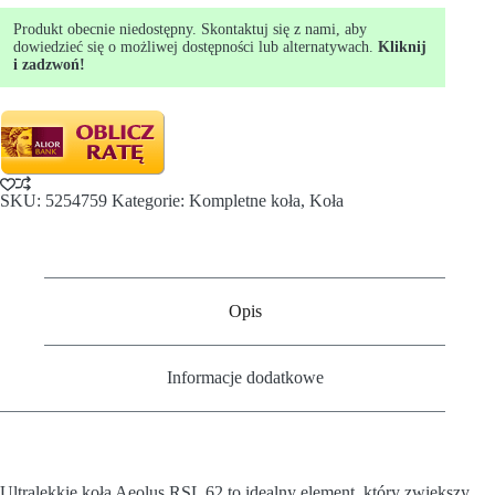
Produkt obecnie niedostępny. Skontaktuj się z nami, aby
dowiedzieć się o możliwej dostępności lub alternatywach.
Kliknij
i zadzwoń!
SKU:
5254759
Kategorie:
Kompletne koła
,
Koła
Opis
Informacje dodatkowe
Ultralekkie koła Aeolus RSL 62 to idealny element, który zwiększy